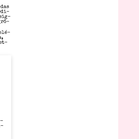
 das
­di­
­sig­
grö­
felé­
a,
let­
t­
ä­