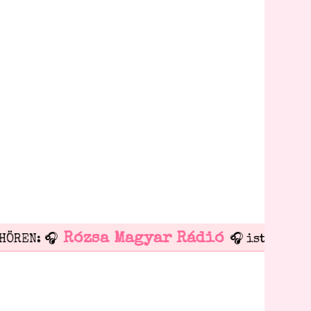
Rózsa Magyar Rádió
ÖREN: 🎧
🎧 ist online!