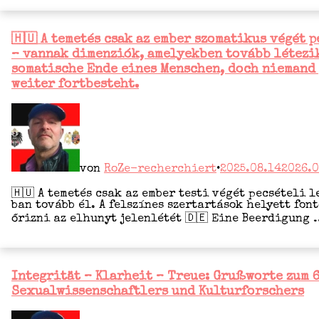
Veröffentlicht
🇭🇺 A temetés csak az ember szomatikus végét 
in
– vannak dimenziók, amelyekben tovább létezik
somatische Ende eines Menschen, doch niemand 
weiter fortbesteht.
von
RoZe-recherchiert
•
2025.08.14
2026.0
🇭🇺 A teme­tés csak az ember tes­ti végét pec­sé­te­li 
ban tovább él. A fels­zí­nes szert­ar­tá­sok hely­ett fon­t
őriz­ni az elhu­nyt jelen­lé­tét 🇩🇪 Eine Beer­di­gung
Veröffentlicht
Integrität – Klarheit – Treue: Grußworte zum 
in
Sexualwissenschaftlers und Kulturforschers