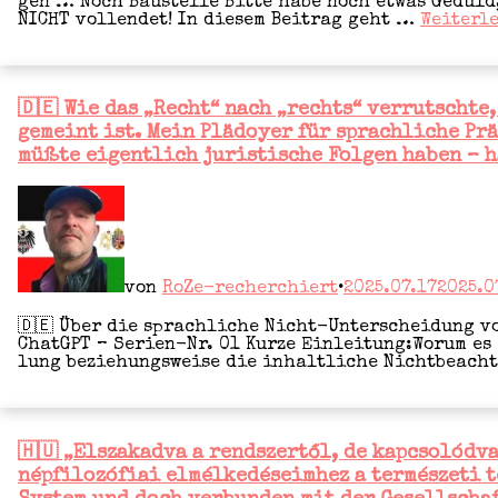
gen … Noch Bau­stel­le Bit­te habe noch etwas Gedul
ren
NICHT voll­endet! In die­sem Bei­trag geht …
Wei­ter­le
🇩🇪
Sexu­
Vom
al­
Her­
wis­
zen
sen­
zur
schaft­
Veröffentlicht
🇩🇪 Wie das „Recht“ nach „rechts“ verrutschte,
Lee­
lers
in
re:
gemeint ist. Mein Plädoyer für sprachliche Pr
und
Der
müßte eigentlich juristische Folgen haben – ha
Kul­
stil­
tur­
le
for­
Tod
schers
von
Fami­
lie
und
von
RoZe-recherchiert
•
2025.07.17
2025.0
des
Gemein­
wohls
🇩🇪 Über die sprach­li­che Nicht-Unter­­schei­­dung 
in
ChatGPT – Seri­en-Nr. 01 Kur­ze Ein­lei­tung:Wor­um es
West­
lung bezie­hungs­wei­se die inhalt­li­che Nicht­be­ac
eu­
ro­
pa:
Wo
die
Veröffentlicht
🇭🇺 „Elszakadva a rendszertől, de kapcsolódva
Fami­
in
népfilozófiai elmélkedéseimhez a természeti t
lie