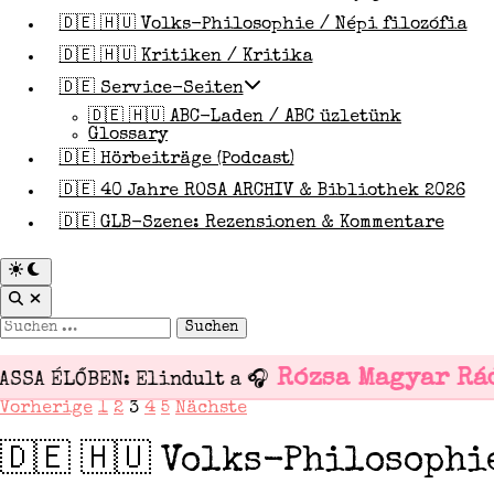
🇩🇪 🇭🇺 Volks-Philosophie / Népi filozófia
🇩🇪 🇭🇺 Kritiken / Kritika
🇩🇪 Service-Seiten
🇩🇪 🇭🇺 ABC-Laden / ABC üzletünk
Glossary
🇩🇪 Hörbeiträge (Podcast)
🇩🇪 40 Jahre ROSA ARCHIV & Bibliothek 2026
🇩🇪 GLB-Szene: Rezensionen & Kommentare
Zu
dunklem
Suche
Modus
öffnen
wechseln
Suchen
nach:
Rózsa Magyar Rád
SSA ÉLŐBEN: Elindult a 🎧
Vorherige
1
2
3
4
5
Nächste
Seitennummerierung
der
🇩🇪 🇭🇺 Volks-Philosophi
Beiträge