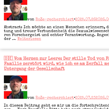
von
RoZe-recherchiert
•
2025.07.26
2026.0
Abs­tract: Ich möch­te an einen Men­schen erin­nern, de
tung und treu­er Ver­bun­den­heit die Sexu­al­wis­sen­s
ren For­scher­geist und ech­ter Ver­ant­wor­tung. Ange­s
Inte­
der …
Wei­ter­le­sen
gri­
tät
–
Klar­
Veröffentlicht
heit
🇩🇪 Vom Herzen zur Leere: Der stille Tod von 
in
–
Familie zerstört wird, wie ich es am Zerfall m
Treue:
Untergang der Gesellschaft
Gruß­
wor­
te
zum
60.
Geburts­
tag
eines
von
RoZe-recherchiert
•
2025.07.23
2026.0
unbe­
irr­
In die­sem Bei­trag geht es mir um die fort­schrei­ten­
ba­