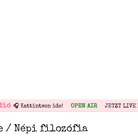
ió
OPEN AIR
🎧 Kattintson ide!
JETZT LIVE H
e / Népi filozófia