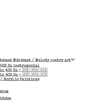
ltészet Művészet / Melody poetry art
 528 Hz instrumental
n 432 Hz – 🇩🇪 🇭🇺 🇺🇸
n 432 Hz – 🇩🇪 🇭🇺 🇺🇸
 / Acrylic Paintings
rabok
értése