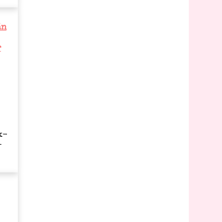
án
r
k­
l