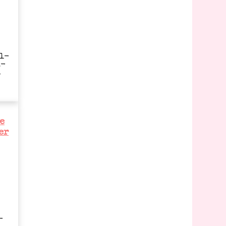
al­
a­
,
e
er
­