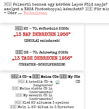
🇭🇺 Fel­me­rül ben­nem egy kérdés: Lapos Föld nap­ja? 
ame­ly­et a NASA Pho­to­shop­pal kés­zí­tett? 🇩🇪 Für 
– Oder …
Wei­ter­le­sen
🇭🇺
2025.
ápri­
l­
🇭🇺 HU – 70. évforduló 2026:
is
22.:
„13 NAP DEBRECEN 1956”
a Föld
nap­
(ISKOLAI színdarab)
ja…
hmmm?
🇩🇪 DE – 70. Jahrestag 2026:
Ez
fel­
„13 TAGE DEBRECEN 1956”
vet
ben­
(THEATER-SCHULVERSION)
nem
egy
kérdést!
🇭🇺 A CD-m 🇩🇪 Meine CDs 🇺🇸 My CDs
🇩🇪
🇭🇺 A hetedik CD-m
22.
(hangszeres)
April
🇩🇪 Meine siebte CD in
2025:
(instrumental)
🇺🇸 My seventh CD in
Tag
(instrumental)
der
🇭🇺 Első HU albumom 3 nyelven
Erde
🇩🇪 Mein 1. HU-Album in 3 Sprachen
…