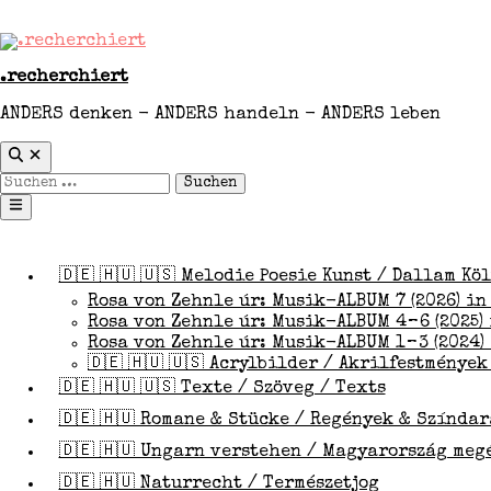
Zum
Rendeles / ABO
Inhalt
springen
.recherchiert
ANDERS denken - ANDERS handeln - ANDERS leben
Suche
öffnen
Suchen
nach:
Hauptmenü
🇩🇪 🇭🇺 🇺🇸 Melodie Poesie Kunst / Dallam Kö
Rosa von Zehnle úr: Musik-ALBUM 7 (2026) in
Rosa von Zehnle úr: Musik-ALBUM 4 – 6 (2025) i
Rosa von Zehnle úr: Musik-ALBUM 1 – 3 (2024) i
🇩🇪 🇭🇺 🇺🇸 Acrylbilder / Akrilfestmények
🇩🇪 🇭🇺 🇺🇸 Texte / Szöveg / Texts
🇩🇪 🇭🇺 Romane & Stücke / Regények & Színda
🇩🇪 🇭🇺 Ungarn verstehen / Magyarország meg
🇩🇪 🇭🇺 Naturrecht / Természetjog