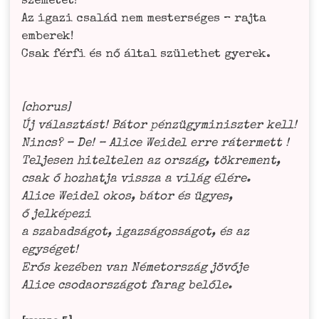
sze­me­tet!
Az iga­zi család nem mes­ter­sé­ges – raj­ta
embe­rek!
Csak fér­fi és nő által szü­le­thet gye­rek.
[cho­rus]
Új válasz­tást! Bátor pén­zü­gy­mi­nisz­ter kell!
Nincs? – De! – Ali­ce Wei­del erre ráter­mett !
Tel­je­sen hitel­te­len az ország, tökre­ment,
csak ő hoz­hat­ja viss­za a világ élé­re.
Ali­ce Wei­del okos, bátor és ügyes,
ő jel­ké­pe­zi
a sza­bad­sá­got, igaz­sá­gos­sá­got, és az
egy­sé­get!
Erős kezé­ben van Néme­tor­szág jövő­je
Ali­ce cso­da­or­szá­got farag belőle.