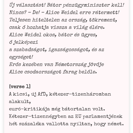
Új válasz­tást! Bátor pén­zü­gy­mi­nisz­ter kell!
Nincs? – De! – Ali­ce Wei­del erre ráter­mett!
Tel­je­sen hitel­te­len az ország, tökre­ment,
csak ő hoz­hat­ja viss­za a világ élé­re.
Ali­ce Wei­del okos, bátor és ügyes,
ő jel­ké­pe­zi
a sza­bad­sá­got, igaz­sá­gos­sá­got, és az
egy­sé­get!
Erős kezé­ben van Néme­tor­szág jövő­je
Ali­ce cso­da­or­szá­got farag belőle.
[ver­se 1]
A kicsi, új AfD, kéte­zer-tizen­három­ban
ala­kult,
euró-kri­ti­ká­ja még bátor­talan volt.
Kéte­zer-tizen­né­gy­ben az EU par­la­mentjé­nek
hét szá­za­lé­ka vallot­ta nyíl­tan, hogy német.