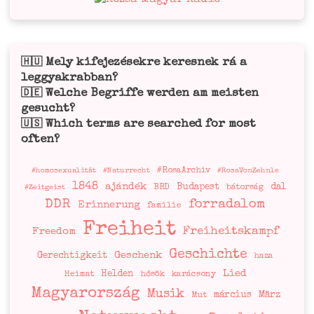
Mely kifejezésekre keresnek rá a
🇭🇺
leggyakrabban?
Welche Begriffe werden am meisten
🇩🇪
gesucht?
Which terms are searched for most
🇺🇸
often?
#RosaArchiv
#homosexualität
#Naturrecht
#RosaVonZehnle
1848
ajándék
Budapest
dal
BRD
bátorság
#Zeitgeist
DDR
forradalom
Erinnerung
familie
Freiheit
Freiheitskampf
Freedom
Geschichte
Geschenk
Gerechtigkeit
haza
Lied
Helden
Heimat
hősök
karácsony
Magyarország
Musik
március
März
Mut