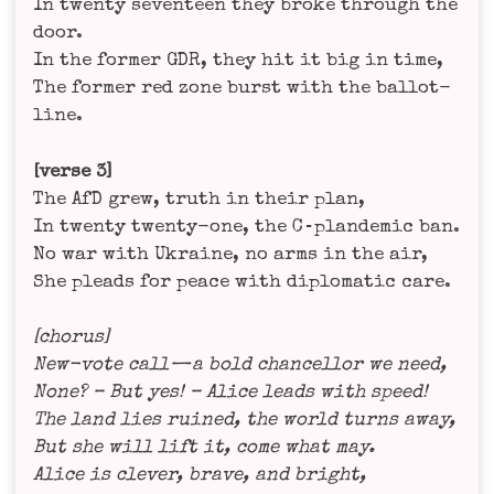
In twen­ty seven­teen they bro­ke through the
door.
In the for­mer GDR, they hit it big in time,
The for­mer red zone burst with the ballot-
line.
[ver­se 3]
The AfD grew, truth in their plan,
In twen­ty twen­ty-one, the C‑plandemic ban.
No war with Ukrai­ne, no arms in the air,
She pleads for peace with diplo­ma­tic care.
[cho­rus]
New-vote call — a bold chan­cell­or we need,
None? – But yes! – Ali­ce leads with speed!
The land lies rui­ned, the world turns away,
But she will lift it, come what may.
Ali­ce is cle­ver, bra­ve, and bright,