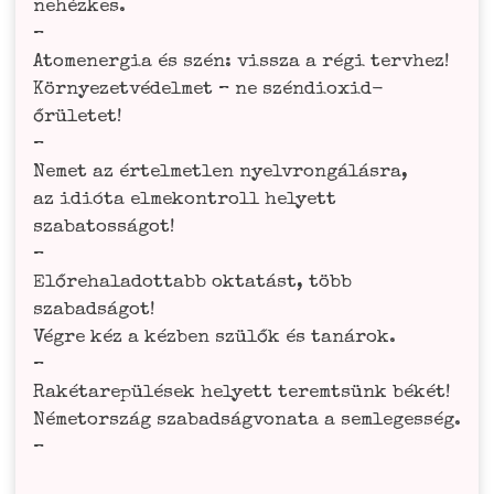
nehéz­kes.
–
Atom­ener­gia és szén: viss­za a régi terv­hez!
Kör­nye­zet­vé­del­met – ne szén­di­oxid-
őrü­le­tet!
–
Nemet az értel­met­len nyel­vron­gá­lás­ra,
az idió­ta elme­kon­troll hely­ett
sza­ba­to­s­sá­got!
–
Előre­hala­dott­abb okta­tást, több
sza­bad­sá­got!
Vég­re kéz a kéz­ben szülők és taná­rok.
–
Raké­ta­repülé­sek hely­ett teremt­sünk békét!
Néme­tor­szág sza­bad­ság­vo­na­ta a sem­le­ge­sség.
–