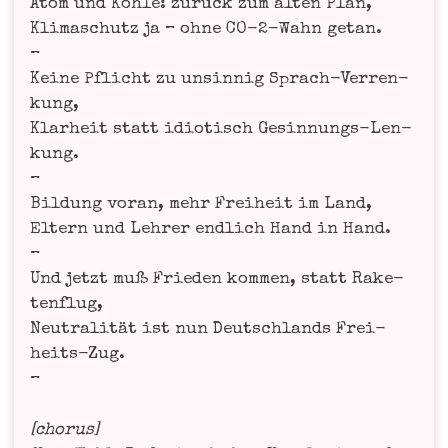
Atom und Koh­le: zurück zum alten Plan,
Kli­ma­schutz ja – ohne CO-2-Wahn getan.
–
Kei­ne Pflicht zu unsin­nig Sprach-Ver­ren­
kung,
Klar­heit statt idio­tisch Gesin­nungs-Len­
kung.
–
Bil­dung vor­an, mehr Frei­heit im Land,
Eltern und Leh­rer end­lich Hand in Hand.
–
Und jetzt muß Frie­den kom­men, statt Rake­
ten­flug,
Neu­tra­li­tät ist nun Deutsch­lands Frei­
heits-Zug.
–
[cho­rus]