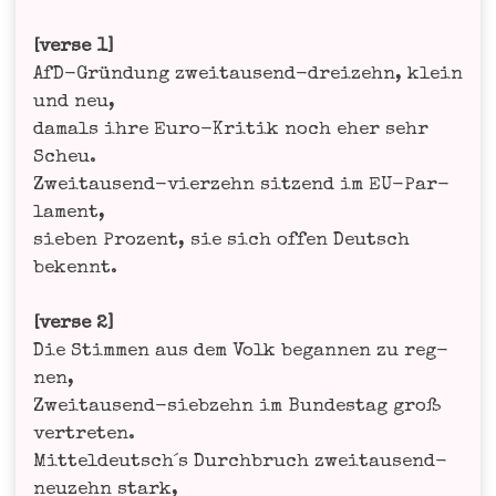
[ver­se 1]
AfD-Grün­dung zwei­tau­send-drei­zehn, klein
und neu,
damals ihre Euro-Kri­tik noch eher sehr
Scheu.
Zwei­tau­send-vier­zehn sit­zend im EU-Par­
la­ment,
sie­ben Pro­zent, sie sich offen Deutsch
bekennt.
[ver­se 2]
Die Stim­men aus dem Volk began­nen zu reg­
nen,
Zwei­tau­send-sieb­zehn im Bun­des­tag groß
ver­tre­ten.
Mitteldeutsch´s Durch­bruch zwei­tau­send-
neu­zehn stark,