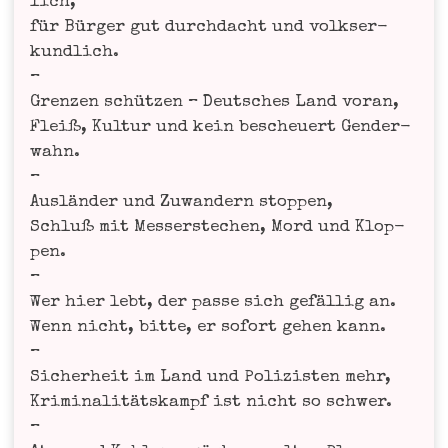
lich,
für Bür­ger gut durch­dacht und volks­er­
kund­lich.
–
Gren­zen schüt­zen – Deut­sches Land vor­an,
Fleiß, Kul­tur und kein bescheu­ert Gen­der­
wahn.
–
Aus­län­der und Zuwan­dern stop­pen,
Schluß mit Mes­ser­ste­chen, Mord und Klop­
pen.
–
Wer hier lebt, der pas­se sich gefäl­lig an.
Wenn nicht, bit­te, er sofort gehen kann.
–
Sicher­heit im Land und Poli­zis­ten mehr,
Kri­mi­na­li­täts­kampf ist nicht so schwer.
–