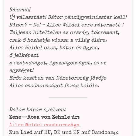
[cho­rus]
Új válasz­tást! Bátor pén­zü­gy­mi­nisz­ter kell!
Nincs? – De! – Ali­ce Wei­del erre ráter­mett !
Tel­je­sen hitel­te­len az ország, tökre­ment,
csak ő hoz­hat­ja viss­za a világ élé­re.
Ali­ce Wei­del okos, bátor és ügyes,
ő jel­ké­pe­zi
a sza­bad­sá­got, igaz­sá­gos­sá­got, és az
egy­sé­get!
Erős kezé­ben van Néme­tor­szág jövő­je
Ali­ce cso­da­or­szá­got farag belőle.
Dalom három nyel­ven:
Zene
— Rosa von Zehn­le úr:
Ali­ce Wei­del csodaországa
Zum Lied auf HU, DE und EN auf Band­camp: