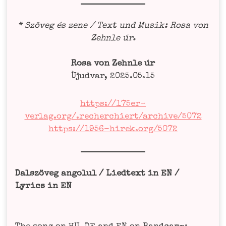
* Szö­veg és zene /
Text und Musik:
Rosa von
Zehn­le úr.
Rosa von Zehn­le úr
Ùjud­var, 2025.05.15
https://175er-
verlag.org/.recherchiert/archive/5072
https://1956-hirek.org/5072
Dals­zö­veg ango­lul / Lied­text in EN /
Lyrics in EN