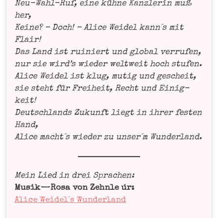
Neu-Wahl-Ruf, eine küh­ne Kanz­le­rin muß
her,
Kei­ne? – Doch! – Ali­ce Wei­del kann´s mit
Flair!
Das Land ist rui­niert und glo­bal ver­ru­fen,
nur sie wird’s wie­der welt­weit hoch stu­fen.
Ali­ce Wei­del ist klug, mutig und gescheit,
sie steht für Frei­heit, Recht und Einig­
keit!
Deutsch­lands Zukunft liegt in ihrer fes­ten
Hand,
Ali­ce macht´s wie­der zu unser´m Wunderland.
Mein Lied in drei Spra­chen:
Musik
— Rosa von Zehn­le úr:
Ali­ce Weidel´s Wunderland