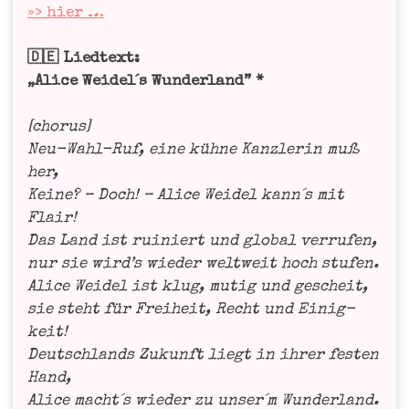
»> hier …
🇩🇪 Lied­text:
„Ali­ce Weidel´s Wun­der­land
”
*
[cho­rus]
Neu-Wahl-Ruf, eine küh­ne Kanz­le­rin muß
her,
Kei­ne? – Doch! – Ali­ce Wei­del kann´s mit
Flair!
Das Land ist rui­niert und glo­bal ver­ru­fen,
nur sie wird’s wie­der welt­weit hoch stu­fen.
Ali­ce Wei­del ist klug, mutig und gescheit,
sie steht für Frei­heit, Recht und Einig­
keit!
Deutsch­lands Zukunft liegt in ihrer fes­ten
Hand,
Ali­ce macht´s wie­der zu unser´m Wunderland.