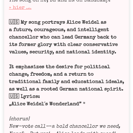
The song on HU, DE and EN on Band­camp:
» hier …
🇺🇸 My song por­trays Ali­ce Wei­del as
a future, cou­ra­ge­ous, and intel­li­gent
chan­cell­or who can lead Ger­ma­ny back to
its for­mer glo­ry with clear con­ser­va­ti­ve
values, secu­ri­ty, and natio­nal iden­ti­ty.
It empha­si­zes the desi­re for poli­ti­cal
chan­ge, free­dom, and a return to
tra­di­tio­nal fami­ly and edu­ca­tio­nal ide­als,
as well as a roo­ted Ger­man natio­nal spirit.
🇺🇸 Lyrics:
„Ali­ce Weidel´s Won­der­land”
*
[cho­rus]
New-vote call — a bold chan­cell­or we need,