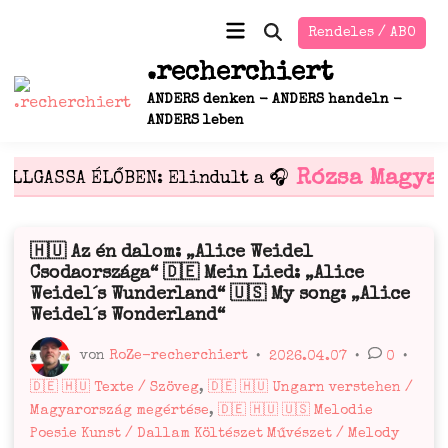
Zum
Hauptmenü
Rendeles / ABO
Inhalt
Suche
öffnen
springen
.recherchiert
ANDERS denken - ANDERS handeln -
ANDERS leben
Rózsa Magyar
ALLGASSA ÉLŐBEN: Elindult a 🎧
🇭🇺 Az én dalom: „Alice Weidel
Veröffentlicht
Csodaországa“ 🇩🇪 Mein Lied: „Alice
in
Weidel´s Wunderland“ 🇺🇸 My song: „Alice
Weidel´s Wonderland“
von
RoZe-recherchiert
•
2026.04.07
•
0
•
Veröffentlicht
🇩🇪 🇭🇺 Texte / Szöveg
,
🇩🇪 🇭🇺 Ungarn verstehen /
in
Magyarország megértése
,
🇩🇪 🇭🇺 🇺🇸 Melodie
Poesie Kunst / Dallam Költészet Művészet / Melody