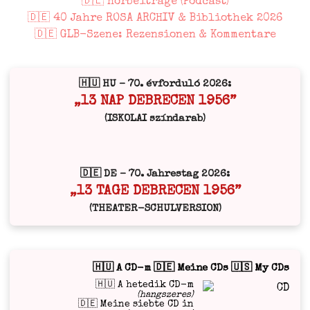
🇩🇪 Hörbeiträge (Podcast)
🇩🇪 40 Jahre ROSA ARCHIV & Bibliothek 2026
🇩🇪 GLB-Szene: Rezensionen & Kommentare
🇭🇺 HU – 70. évforduló 2026:
„13 NAP DEBRECEN 1956”
(ISKOLAI színdarab)
🇩🇪 DE – 70. Jahrestag 2026:
„13 TAGE DEBRECEN 1956”
(THEATER-SCHULVERSION)
🇭🇺 A CD-m 🇩🇪 Meine CDs 🇺🇸 My CDs
🇭🇺 A hetedik CD-m
(hangszeres)
🇩🇪 Meine siebte CD in