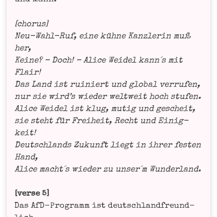
[cho­rus]
Neu-Wahl-Ruf, eine küh­ne Kanz­le­rin muß
her,
Kei­ne? – Doch! – Ali­ce Wei­del kann´s mit
Flair!
Das Land ist rui­niert und glo­bal ver­ru­fen,
nur sie wird’s wie­der welt­weit hoch stu­fen.
Ali­ce Wei­del ist klug, mutig und gescheit,
sie steht für Frei­heit, Recht und Einig­
keit!
Deutsch­lands Zukunft liegt in ihrer fes­ten
Hand,
Ali­ce macht´s wie­der zu unser´m Wunderland.
[ver­se 5]
Das AfD-Pro­gramm ist deutsch­land­freund­