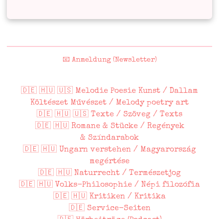
📧 Anmeldung (Newsletter)
🇩🇪 🇭🇺 🇺🇸 Melodie Poesie Kunst / Dallam
Költészet Művészet / Melody poetry art
🇩🇪 🇭🇺 🇺🇸 Texte / Szöveg / Texts
🇩🇪 🇭🇺 Romane & Stücke / Regények
& Színdarabok
🇩🇪 🇭🇺 Ungarn verstehen / Magyarország
megértése
🇩🇪 🇭🇺 Naturrecht / Természetjog
🇩🇪 🇭🇺 Volks-Philosophie / Népi filozófia
🇩🇪 🇭🇺 Kritiken / Kritika
🇩🇪 Service-Seiten