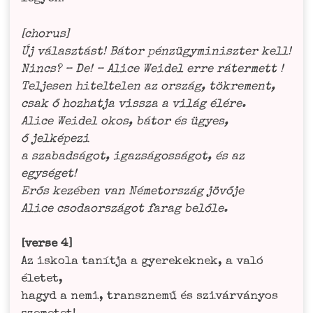
[cho­rus]
Új válasz­tást! Bátor pén­zü­gy­mi­nisz­ter kell!
Nincs? – De! – Ali­ce Wei­del erre ráter­mett !
Tel­je­sen hitel­te­len az ország, tökre­ment,
csak ő hoz­hat­ja viss­za a világ élé­re.
Ali­ce Wei­del okos, bátor és ügyes,
ő jel­ké­pe­zi
a sza­bad­sá­got, igaz­sá­gos­sá­got, és az
egy­sé­get!
Erős kezé­ben van Néme­tor­szág jövő­je
Ali­ce cso­da­or­szá­got farag belőle.
[ver­se 4]
Az isko­la tanít­ja a gyere­ke­knek, a való
éle­tet,
hagyd a nemi, tran­sz­ne­mű és szi­vár­vá­n­y­os