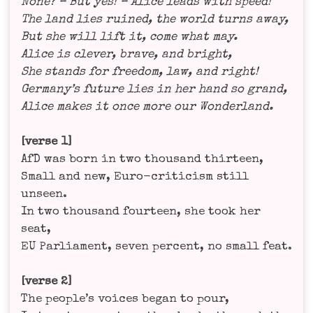
None? – But yes! – Ali­ce leads with speed!
The land lies rui­ned, the world turns away,
But she will lift it, come what may.
Ali­ce is cle­ver, bra­ve, and bright,
She stands for free­dom, law, and right!
Germany’s future lies in her hand so grand,
Ali­ce makes it once more our Won­der­land.
[ver­se 1]
AfD was born in two thousand thir­teen,
Small and new, Euro-cri­ti­cism still
unseen.
In two thousand four­teen, she took her
seat,
EU Par­lia­ment, seven per­cent, no small feat.
[ver­se 2]
The people’s voices began to pour,