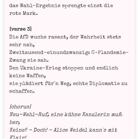
das Wahl-Ergeb­nis spreng­te einst die
rote Mark.
[ver­se 3]
Die AfD wuchs rasant, der Wahr­heit stets
sehr nah,
Zwei­tau­send-ein­und­zwan­zig: C‑P­lan­de­mie-
Zwang sie sah.
Den Ukrai­ne-Krieg stop­pen und end­lich
kei­ne Waf­fen,
sie plä­diert für´n Weg, ech­te Diplo­ma­tie zu
schaf­fen.
[cho­rus]
Neu-Wahl-Ruf, eine küh­ne Kanz­le­rin muß
her,
Kei­ne? – Doch! – Ali­ce Wei­del kann´s mit
Flair!