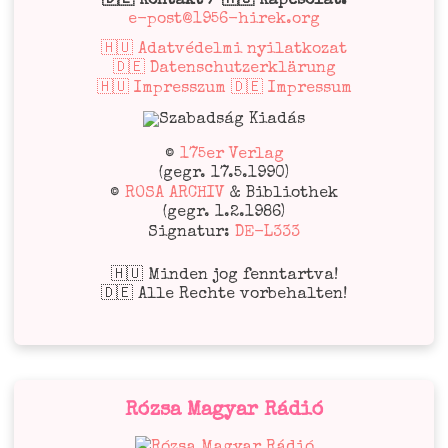
🇩🇪 Kontakt / 🇭🇺 Kapcsolat:
e-post@1956-hirek.org
🇭🇺 Adatvédelmi nyilatkozat
🇩🇪 Datenschutzerklärung
🇭🇺 Impresszum 🇩🇪 Impressum
©
175er Verlag
(gegr. 17.5.1990)
©
ROSA ARCHIV
& Bibliothek
(gegr. 1.2.1986)
Signatur:
DE-L333
🇭🇺 Minden jog fenntartva!
🇩🇪 Alle Rechte vorbehalten!
Rózsa Magyar Rádió