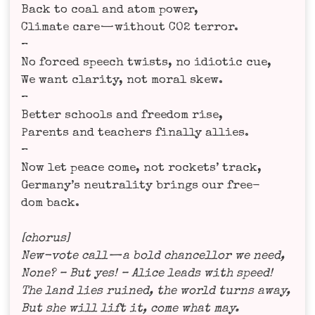
Back to coal and atom power,
Cli­ma­te care — wit­hout CO2 ter­ror.
–
No forced speech twists, no idio­tic cue,
We want cla­ri­ty, not moral skew.
–
Bet­ter schools and free­dom rise,
Par­ents and tea­chers final­ly allies.
–
Now let peace come, not rockets’ track,
Germany’s neu­tra­li­ty brings our free­
dom back.
[cho­rus]
New-vote call — a bold chan­cell­or we need,
None? – But yes! – Ali­ce leads with speed!
The land lies rui­ned, the world turns away,
But she will lift it, come what may.