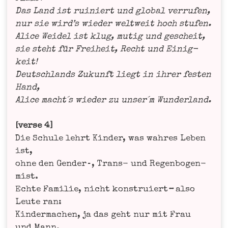
Das Land ist rui­niert und glo­bal ver­ru­fen,
nur sie wird’s wie­der welt­weit hoch stu­fen.
Ali­ce Wei­del ist klug, mutig und gescheit,
sie steht für Frei­heit, Recht und Einig­
keit!
Deutsch­lands Zukunft liegt in ihrer fes­ten
Hand,
Ali­ce macht´s wie­der zu unser´m Wunderland.
[ver­se 4]
Die Schu­le lehrt Kin­der, was wah­res Leben
ist,
ohne den Gender‑, Trans- und Regen­bo­gen­
mist.
Ech­te Fami­lie, nicht kon­stru­iert
–
also
Leu­te ran:
Kin­der­ma­chen, ja das geht nur mit Frau
und Mann.