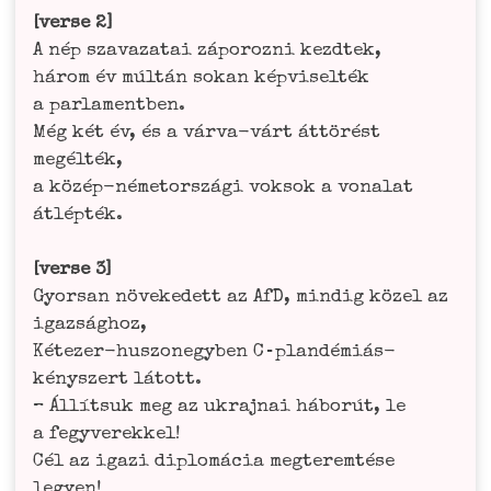
[ver­se 2]
A nép sza­va­za­tai zápo­roz­ni kezdtek,
három év múl­tán sokan kép­vi­sel­ték
a par­la­mentben.
Még két év, és a vár­va-várt áttö­rést
megél­ték,
a közép-néme­tor­szá­gi voks­ok a vona­lat
átlépték.
[ver­se 3]
Gyor­san növe­ke­dett az AfD, min­dig közel az
igaz­ság­hoz,
Kéte­zer-hus­zo­negy­ben C‑p­lan­dé­miás-
kényszert látott.
– Állít­suk meg az ukra­j­nai háborút, le
a fegy­ver­ek­kel!
Cél az iga­zi diplomá­cia meg­te­rem­té­se
legyen!