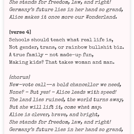
She stands for free­dom, law, and right!
Germany’s future lies in her hand so grand,
Ali­ce makes it once more our Wonderland.
[ver­se 4]
Schools should teach what real life is,
Not gen­der, trans, or rain­bow bull­shit biz.
A true fami­ly – not made-up fun,
Making kids? That takes woman and man.
[cho­rus]
New-vote call — a bold chan­cell­or we need,
None? – But yes! – Ali­ce leads with speed!
The land lies rui­ned, the world turns away,
But she will lift it, come what may.
Ali­ce is cle­ver, bra­ve, and bright,
She stands for free­dom, law, and right!
Germany’s future lies in her hand so grand,