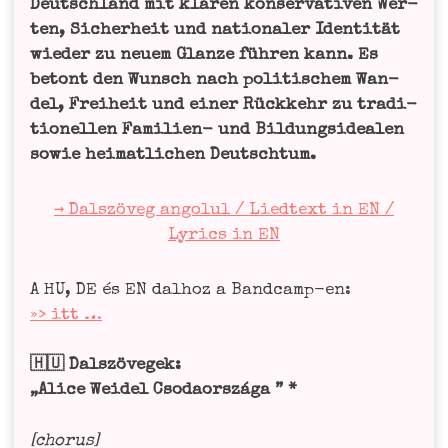
Deutsch­land mit kla­ren kon­ser­va­ti­ven Wer­
ten, Sicher­heit und natio­na­ler Iden­ti­tät
wie­der zu neu­em Glan­ze füh­ren kann. Es
betont den Wunsch nach poli­ti­schem Wan­
del, Frei­heit und einer Rück­kehr zu tra­di­
tio­nel­len Fami­li­en- und Bil­dungs­idea­len
sowie hei­mat­li­chen Deutsch­tum.
→ Dals­zö­veg ango­lul / Lied­text in EN /
Lyrics in EN
A HU, DE és EN dal­hoz a Band­camp-en:
»> itt …
🇭🇺 Dals­zö­vegek:
„Ali­ce Wei­del Csodaországa ” *
[cho­rus]