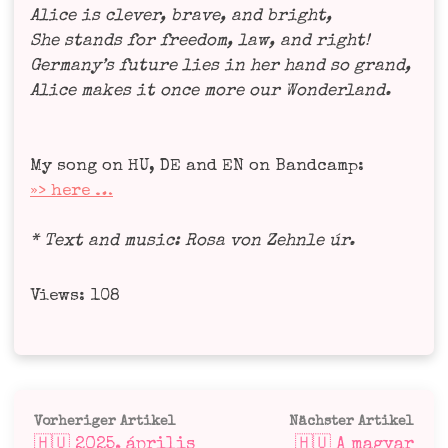
Ali­ce is cle­ver, bra­ve, and bright,
She stands for free­dom, law, and right!
Germany’s future lies in her hand so grand,
Ali­ce makes it once more our Won­der­land.
My song on HU, DE and EN on Band­camp:
»> here …
* Text and music: Rosa von Zehn­le úr.
Views: 108
Beitragsnavigation
Vorheriger
Näc
Vorheriger Artikel
Nächster Artikel
🇭🇺 2025. április
🇭🇺 A magyar
Artikel:
Arti