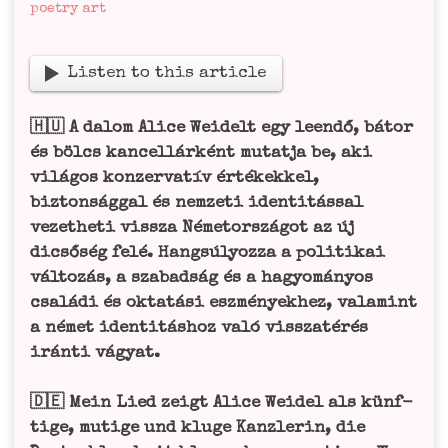
poetry art
Lis­ten to this article
🇭🇺 A dalom Ali­ce Wei­delt egy leen­dő, bátor
és bölcs kan­cel­lár­ként mutat­ja be, aki
vilá­gos kon­zer­va­tív érté­kek­kel,
biz­tonság­gal és nem­ze­ti iden­ti­tás­sal
vez­ethe­ti viss­za Néme­tor­szá­got az új
dicső­ség felé. Hang­s­ú­ly­oz­za a poli­ti­k­ai
vál­to­zás, a sza­bad­ság és a hagyomá­n­y­os
csalá­di és okta­tá­si eszmé­ny­ek­hez, vala­mi­nt
a német iden­ti­tás­hoz való viss­za­té­rés
irán­ti vágyat.
🇩🇪 Mein Lied zeigt Ali­ce Wei­del als künf­
ti­ge, muti­ge und klu­ge Kanz­le­rin, die