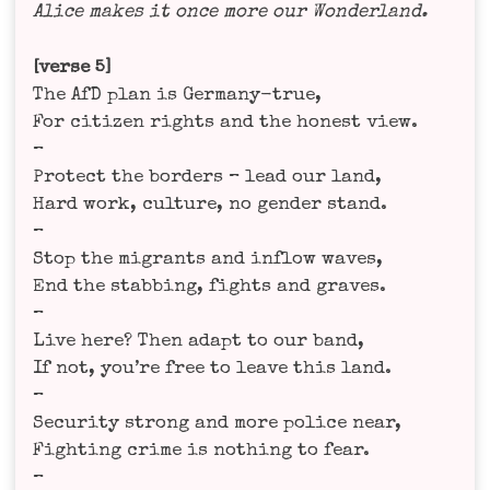
Ali­ce makes it once more our Wonderland.
[ver­se 5]
The AfD plan is Ger­ma­ny-true,
For citi­zen rights and the honest view.
–
Pro­tect the bor­ders – lead our land,
Hard work, cul­tu­re, no gen­der stand.
–
Stop the migrants and inflow waves,
End the stab­bing, fights and gra­ves.
–
Live here? Then adapt to our band,
If not, you’­re free to lea­ve this land.
–
Secu­ri­ty strong and more poli­ce near,
Fight­ing crime is not­hing to fear.
–