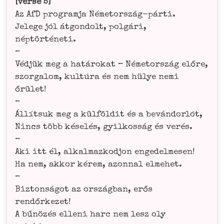
[ver­se 5]
Az AfD pro­gram­ja Néme­tor­szág-pár­ti.
Jele­ge jól átgon­dolt, pol­gá­ri,
nép­tör­té­ne­ti.
–
Véd­jük meg a hatá­ro­kat – Néme­tor­szág elő­re,
szor­ga­lom, kul­túra és nem hülye nemi
őrü­let!
–
Állít­suk meg a külf­öl­dit és a beván­dor­lót,
Nincs több késelés, gyil­kos­ság és ver­és.
–
Aki itt él, alkal­maz­kod­jon enge­del­me­sen!
Ha nem, akkor kérem, azon­nal elm­ehet.
–
Biz­tonsá­got az ország­ban, erős
ren­dőr­ke­zet!
A bűnö­zés elle­ni harc nem lesz oly