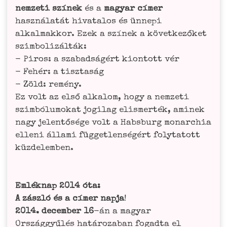
nem­ze­ti szí­nek
és a
magyar címer
haszná­la­tát hiva­t­alos és ünnepi
alkal­mak­kor. Ezek a szí­nek a követ­ke­zőket
szim­bo­li­zál­ták:
- Piros: a sza­bad­sá­gért kiontott vér
- Fehér: a tisz­taság
- Zöld: remé­ny.
Ez volt az első alka­lom, hogy a nem­ze­ti
szim­bólu­mo­kat jogi­lag elis­mer­ték, ami­nek
nagy jelen­tő­sé­ge volt a Habs­burg mon­ar­chia
elle­ni álla­mi füg­get­len­sé­gért foly­ta­tott
küz­del­em­ben.
Emlé­knap 2014 óta:
A zászló és a címer nap­ja
!
2014. decem­ber 16
-án a magyar
Ország­gyűlés hatá­ro­za­ban fogadta el