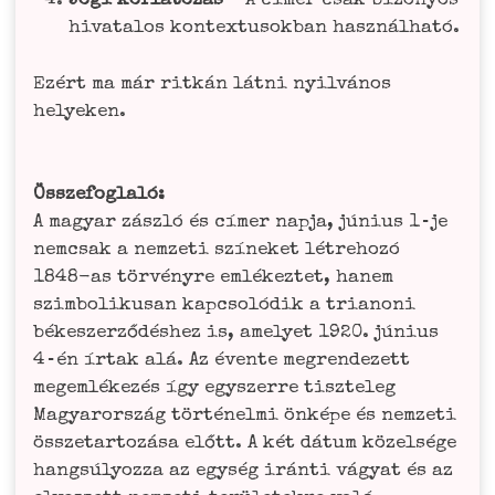
Jogi kor­lá­to­zás
– A címer csak biz­on­y­os
hiva­t­alos kon­tex­tusok­ban használható.
Ezért ma már rit­kán lát­ni nyil­vá­nos
hely­e­ken.
Öss­ze­fo­glaló:
A magyar zászló és címer nap­ja, júni­us 1‑je
nemc­sak a nem­ze­ti szí­ne­ket lét­re­hozó
1848-as tör­vé­ny­re emlé­kez­tet, hanem
szim­bo­li­ku­san kapc­soló­dik a tria­no­ni
békes­zer­ző­dés­hez is, ame­ly­et 1920. júni­us
4‑én írtak alá. Az éven­te megren­de­zett
megem­lé­ke­zés így egyszer­re tisz­te­leg
Magyar­or­szág tör­té­nel­mi önké­pe és nem­ze­ti
öss­zet­arto­zá­sa előtt. A két dátum köze­l­sé­ge
hang­s­ú­ly­oz­za az egy­ség irán­ti vágyat és az