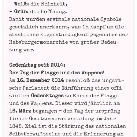
-
Weiß
: die Rein­heit,
-
Grün
: die Hoff­nung.
Damit wur­den erst­mals natio­na­le Sym­bo­le
gesetz­lich aner­kannt, was im Kampf um die
staat­li­che Eigen­stän­dig­keit gegen­über der
Habs­bur­ger­mon­ar­chie von gro­ßer Bedeu­
tung war.
Gedenk­tag seit 2014:
Der Tag der Flag­ge und des Wap­pens
!
Am
16. Dezem­ber 2014
beschloß das unga­ri­
sche Par­la­ment die Ein­füh­rung eines offi­
zi­el­len
Gedenk­ta­ges
zu Ehren der Flag­ge
und des Wap­pens. Die­ser wird jähr­lich am
16. März
began­gen – dem Tag der ursprüng­
li­chen Geset­zes­ver­ab­schie­dung im Jahr
1848. Ziel ist die Stär­kung des natio­na­len
Selbst­be­wußt­seins und die Erin­ne­rung an