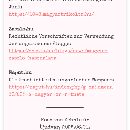
Offi­zi­el­le Sei­te zur Ver­an­stal­tung am 1.
Juni:
https://1848.magyartrikolor.hu/
Zaszlo.hu
Recht­li­che Vor­schrif­ten zur Ver­wen­dung
der unga­ri­schen Flag­ge:
https://zaszlo.hu/blogs/news/magyar-
zaszlo-hasznalata
Napút.hu
Die Geschich­te des unga­ri­schen Wap­pens:
https://naput.hu/index.php/g‑mainmenu-
30/295-a-magyar-cr-r-tnete
Rosa von Zehn­le úr
Ùjud­var, 2025.06.01.