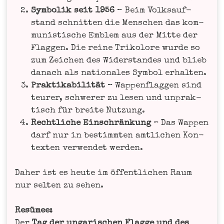
Sym­bo­lik seit 1956
– Beim Volks­auf­
stand schnit­ten die Men­schen das kom­
mu­nis­ti­sche Emblem aus der Mit­te der
Flag­gen. Die rei­ne Tri­ko­lo­re wur­de so
zum Zei­chen des Wider­stan­des und blieb
danach als natio­na­les Sym­bol erhalten.
Prak­ti­ka­bi­li­tät
– Wap­pen­flag­gen sind
teu­rer, schwe­rer zu lesen und unprak­
tisch für brei­te Nutzung.
Recht­li­che Ein­schrän­kung
– Das Wap­pen
darf nur in bestimm­ten amt­li­chen Kon­
tex­ten ver­wen­det werden.
Daher ist es heu­te im öffent­li­chen Raum
nur sel­ten zu sehen.
Resü­mee:
Der
Tag der unga­ri­schen Flag­ge und des