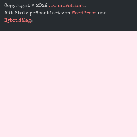
Copyright © 2026
.recherchiert
.
Mit Stolz präsentiert von
WordPress
und
HybridMag
.