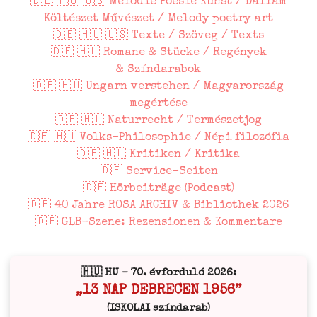
🇩🇪 🇭🇺 🇺🇸 Melodie Poesie Kunst / Dallam
Költészet Művészet / Melody poetry art
🇩🇪 🇭🇺 🇺🇸 Texte / Szöveg / Texts
🇩🇪 🇭🇺 Romane & Stücke / Regények
& Színdarabok
🇩🇪 🇭🇺 Ungarn verstehen / Magyarország
megértése
🇩🇪 🇭🇺 Naturrecht / Természetjog
🇩🇪 🇭🇺 Volks-Philosophie / Népi filozófia
🇩🇪 🇭🇺 Kritiken / Kritika
🇩🇪 Service-Seiten
🇩🇪 Hörbeiträge (Podcast)
🇩🇪 40 Jahre ROSA ARCHIV & Bibliothek 2026
🇩🇪 GLB-Szene: Rezensionen & Kommentare
🇭🇺 HU – 70. évforduló 2026:
„13 NAP DEBRECEN 1956”
(ISKOLAI színdarab)