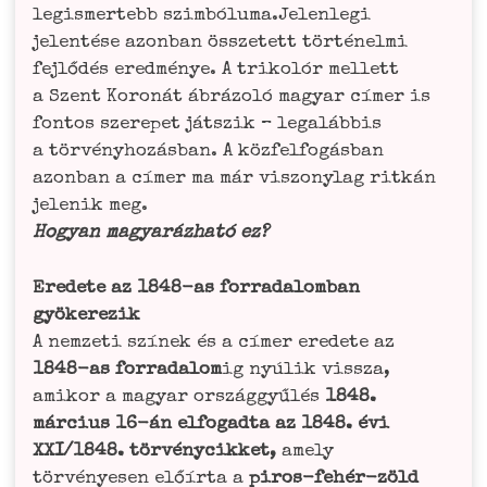
legis­mer­tebb szimbóluma.Jelenlegi
jelen­té­se azon­ban öss­ze­tett tör­té­nel­mi
fejlő­dés ered­mé­nye. A tri­kolór mel­lett
a Szent Koronát ábrá­zoló magyar címer is
fon­tos sze­re­pet játs­zik – legaláb­bis
a tör­vé­ny­ho­zás­ban. A köz­fel­fo­gás­ban
azon­ban a címer ma már vis­zo­nylag rit­kán
jele­nik meg.
Hogyan magyaráz­ha­tó ez?
Ere­de­te az 1848-as for­ra­da­lom­ban
gyö­ke­rezik
A nem­ze­ti szí­nek és a címer ere­de­te az
1848-as for­ra­da­lom
ig nyú­lik viss­za,
ami­kor a magyar ország­gyűlés
1848.
már­ci­us 16-án elfo­gadta az 1848. évi
XXI/1848. tör­vé­ny­cik­ket,
ame­ly
tör­vé­ny­e­sen előír­ta a
piros-fehér-zöld