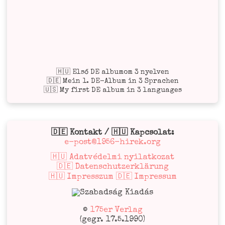
🇭🇺 Első DE albumom 3 nyelven
🇩🇪 Mein 1. DE-Album in 3 Sprachen
🇺🇸 My first DE album in 3 languages
🇩🇪 Kontakt / 🇭🇺 Kapcsolat:
e-post@1956-hirek.org
🇭🇺 Adatvédelmi nyilatkozat
🇩🇪 Datenschutzerklärung
🇭🇺 Impresszum 🇩🇪 Impressum
©
175er Verlag
(gegr. 17.5.1990)