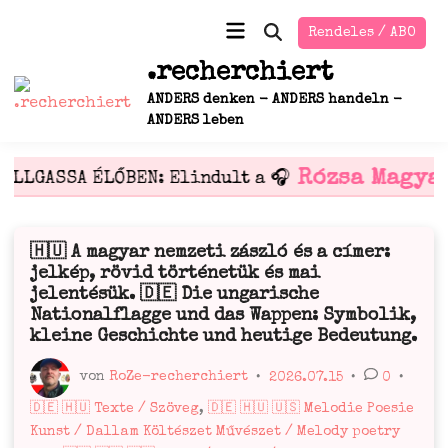
Zum
Hauptmenü
Rendeles / ABO
Inhalt
Suche
öffnen
springen
.recherchiert
ANDERS denken - ANDERS handeln -
ANDERS leben
Rózsa Magya
ALLGASSA ÉLŐBEN: Elindult a 🎧
🇭🇺 A magyar nemzeti zászló és a címer:
Veröffentlicht
jelkép, rövid történetük és mai
in
jelentésük. 🇩🇪 Die ungarische
Nationalflagge und das Wappen: Symbolik,
kleine Geschichte und heutige Bedeutung.
von
RoZe-recherchiert
•
2026.07.15
•
0
•
Veröffentlicht
🇩🇪 🇭🇺 Texte / Szöveg
,
🇩🇪 🇭🇺 🇺🇸 Melodie Poesie
in
Kunst / Dallam Költészet Művészet / Melody poetry