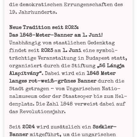
die demo­kra­ti­schen Errun­gen­schaf­ten des
19. Jahr­hun­derts.
Neue Tra­di­ti­on seit 2023:
Das 1848-Meter-Ban­ner am 1. Juni!
Unab­hän­gig vom staat­li­chen Gedenk­tag
fin­det seit
2023
am
1. Juni
eine sym­bol­
träch­ti­ge Ver­an­stal­tung in Buda­pest statt,
orga­ni­siert durch die Stif­tung
„56 Láng­ja
Alapít­vá­ny“
. Dabei wird ein
1848 Meter
lan­ges rot-weiß-grü­nes Ban­ner
durch die
Stadt getra­gen – vom Unga­ri­schen Natio­
nal­mu­se­um oder der Staats­oper bis zum Hel­
den­platz. Die Zahl 1848 ver­weist dabei auf
das Revolutionsjahr.
Seit
2024
wird zusätz­lich ein
Szé­k­ler-
Ban­ner
mit­ge­führt, um die unga­ri­schen