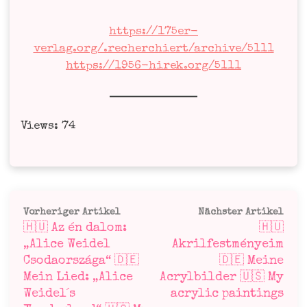
https://175er-
verlag.org/.recherchiert/archive/5111
https://1956-hirek.org/5111
Views: 74
Beitragsnavigation
Vorheriger
Näc
Vorheriger Artikel
Nächster Artikel
🇭🇺 Az én dalom:
🇭🇺
Artikel:
Arti
„Alice Weidel
Akrilfestményeim
Csodaországa“ 🇩🇪
🇩🇪 Meine
Mein Lied: „Alice
Acrylbilder 🇺🇸 My
Weidel´s
acrylic paintings