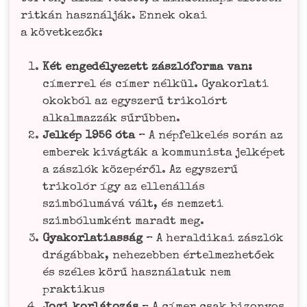
rit­kán használ­ják. Ennek okai
a következők:
Két enge­dé­lye­zett zászló­for­ma van:
címer­rel és címer nél­kül. Gya­kor­la­ti
okok­ból az egyszerű tri­kolórt
alkal­maz­zák sűrűbben.
Jel­kép 1956 óta
– A nép­fel­kelés során az
embe­rek kivág­ták a kom­mu­nis­ta jel­ké­pet
a zászlók köze­pé­ről. Az egyszerű
tri­kolór így az ellenál­lás
szim­bólumá­vá vált, és nem­ze­ti
szim­ból­um­ként maradt meg.
Gya­kor­la­ti­as­ság
– A heral­di­kai zászlók
drá­gáb­bak, nehe­zeb­ben értel­mez­he­tőek
és szé­les körű haszná­la­tuk nem
praktikus