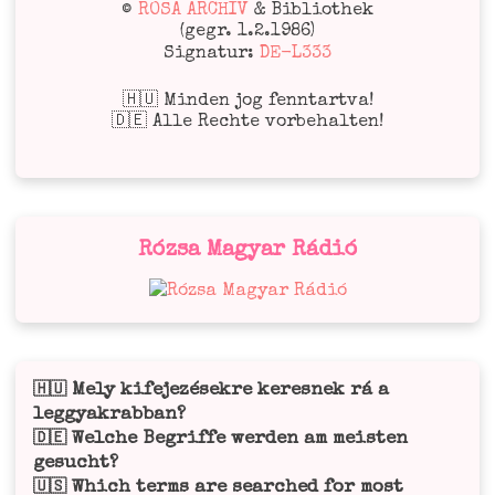
©
ROSA ARCHIV
& Bibliothek
(gegr. 1.2.1986)
Signatur:
DE-L333
🇭🇺 Minden jog fenntartva!
🇩🇪 Alle Rechte vorbehalten!
Rózsa Magyar Rádió
Mely kifejezésekre keresnek rá a
🇭🇺
leggyakrabban?
Welche Begriffe werden am meisten
🇩🇪
gesucht?
Which terms are searched for most
🇺🇸