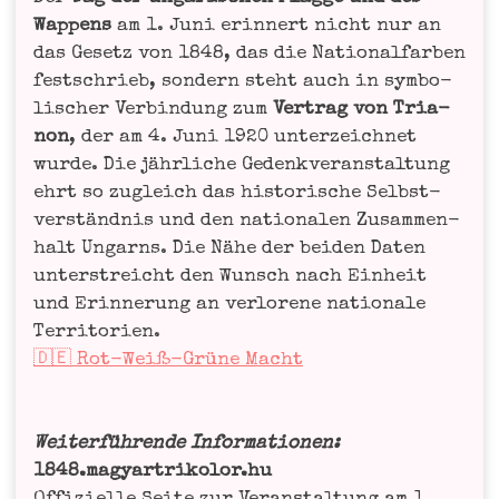
Wap­pens
am 1. Juni erin­nert nicht nur an
das Gesetz von 1848, das die Natio­nal­far­ben
fest­schrieb, son­dern steht auch in sym­bo­
li­scher Ver­bin­dung zum
Ver­trag von Tria­
non
, der am 4. Juni 1920 unter­zeich­net
wur­de. Die jähr­li­che Gedenk­ver­an­stal­tung
ehrt so zugleich das his­to­ri­sche Selbst­
ver­ständ­nis und den natio­na­len Zusam­men­
halt Ungarns. Die Nähe der bei­den Daten
unter­streicht den Wunsch nach Ein­heit
und Erin­ne­rung an ver­lo­re­ne natio­na­le
Ter­ri­to­ri­en.
🇩🇪 Rot-Weiß-Grü­ne Macht
Wei­ter­füh­ren­de Infor­ma­tio­nen:
1848.magyartrikolor.hu