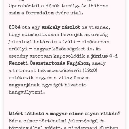
Ope­raház­tól a Hős­ök teré­ig. Az 1848-as
szám a for­ra­da­lom évé­re utal.
2024
óta egy
szé­ke­ly zászlót
is visz­nek,
hogy szim­bo­li­ku­san bevon­ják az ország
jelen­le­gi hatá­rain kívü­li – első­sor­ban
erdé­lyi – magyar közös­sé­ge­ket is. Az
ese­mé­ny szo­ro­san kapc­soló­dik a
júni­us 4‑i
Nem­ze­ti Öss­zet­arto­zás Nap­já­hoz,
ame­ly
a tria­no­ni békes­zer­ző­dés­ről (1920)
emlé­ke­zik meg, és a világ öss­zes
magyar­já­nak egy­sé­gét hiva­tott
hang­s­ú­ly­oz­ni.
Miért lát­ha­tó a magyar címer oly­an rit­kán?
Bár a címer tör­té­nel­mi jelen­tő­sé­gű és
tör­vé­ny által védett, a min­den­na­pi élet­ben