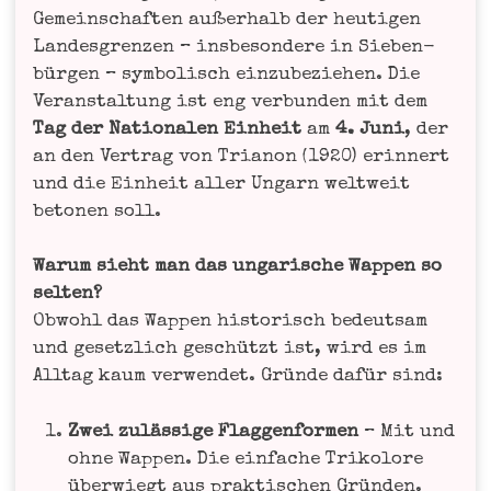
Gemein­schaf­ten außer­halb der heu­ti­gen
Lan­des­gren­zen – ins­be­son­de­re in Sie­ben­
bür­gen – sym­bo­lisch ein­zu­be­zie­hen. Die
Ver­an­stal­tung ist eng ver­bun­den mit dem
Tag der Natio­na­len Ein­heit
am
4. Juni
, der
an den Ver­trag von Tria­non (1920) erin­nert
und die Ein­heit aller Ungarn welt­weit
beto­nen soll.
War­um sieht man das unga­ri­sche Wap­pen so
sel­ten?
Obwohl das Wap­pen his­to­risch bedeut­sam
und gesetz­lich geschützt ist, wird es im
All­tag kaum ver­wen­det. Grün­de dafür sind:
Zwei zuläs­si­ge Flag­gen­for­men
– Mit und
ohne Wap­pen. Die ein­fa­che Tri­ko­lo­re
über­wiegt aus prak­ti­schen Gründen.