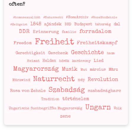
often?
#RosaArchiv
#homosexualität
#Naturrecht
#RosaVonZehnle
1848
ajándék
Budapest
dal
BRD
bátorság
#Zeitgeist
DDR
forradalom
Erinnerung
familie
Freiheit
Freiheitskampf
Freedom
Geschichte
Geschenk
Gerechtigkeit
haza
Lied
Helden
Heimat
hősök
karácsony
Magyarország
Musik
március
März
Mut
Naturrecht
Revolution
nép
Märzwind
Szabadság
Rosa von Zehnle
szabadságharc
történelem
Tradition
Ungarn
Ungarische Suchbegriffe: Magyarország
Volk
zene