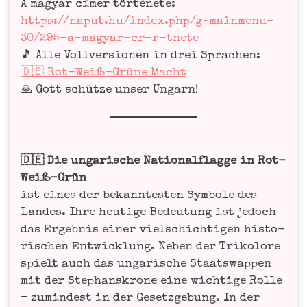
A magyar címer tör­té­ne­te:
https://naput.hu/index.php/g‑mainmenu-
30/295-a-magyar-cr-r-tnete
🎵 Alle Voll­ver­sio­nen in drei Spra­chen:
🇩🇪 Rot-Weiß-Grü­ne Macht
🙏 Gott schüt­ze unser Ungarn!
🇩🇪 Die unga­ri­sche Natio­nal­flag­ge in Rot-
Weiß-Grün
ist eines der bekann­tes­ten Sym­bo­le des
Lan­des. Ihre heu­ti­ge Bedeu­tung ist jedoch
das Ergeb­nis einer viel­schich­ti­gen his­to­
ri­schen Ent­wick­lung. Neben der Tri­ko­lo­re
spielt auch das unga­ri­sche Staats­wap­pen
mit der Ste­phans­kro­ne eine wich­ti­ge Rol­le
– zumin­dest in der Gesetz­ge­bung. In der