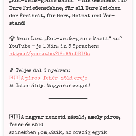
„Rot-weiß-grü­ne Macht“ – als Geschenk für
Eure Frie­dens­fah­ne, für all Eure Zei­chen
der Frei­heit, für Herz, Hei­mat und Ver­
stand!
🎧 Mein Lied „Rot-weiß-grü­ne Macht“ auf
You­Tube – je 1 Min. in 3 Spra­chen:
https://youtu.be/46oAMsDB1Gs
🎵 Tel­jes dal 3 nyel­ven:
🇭🇺 A piros-fehér-zöld ere­je
🙏 Isten áld­ja Magyarországot!
🇭🇺 A magyar nem­ze­ti zászló, ame­ly piros,
fehér és zöld
szí­nek­ben pompá­zik, az ország egy­ik