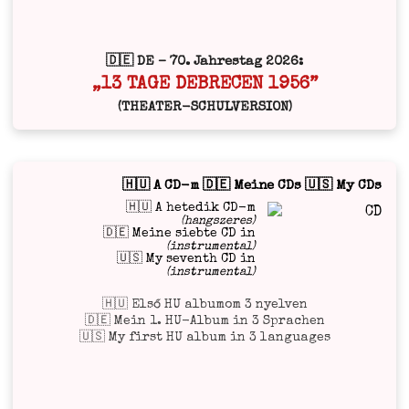
🇩🇪 DE – 70. Jahrestag 2026:
„13 TAGE DEBRECEN 1956”
(THEATER-SCHULVERSION)
🇭🇺 A CD-m 🇩🇪 Meine CDs 🇺🇸 My CDs
🇭🇺 A hetedik CD-m
(hangszeres)
🇩🇪 Meine siebte CD in
(instrumental)
🇺🇸 My seventh CD in
(instrumental)
🇭🇺 Első HU albumom 3 nyelven
🇩🇪 Mein 1. HU-Album in 3 Sprachen
🇺🇸 My first HU album in 3 languages