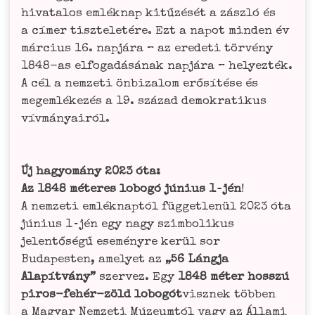
hiva­t­alos emlé­knap kitű­zé­sét a zászló és
a címer tisz­te­le­té­re. Ezt a napot min­den év
már­ci­us 16. nap­já­ra – az ere­de­ti tör­vé­ny
1848-as elfo­ga­dá­sá­nak nap­já­ra – helyez­ték.
A cél a nem­ze­ti önbi­za­lom erő­sí­té­se és
megem­lé­ke­zés a 19. század demo­kra­ti­kus
vív­má­n­ya­iról.
Új hagyomá­ny 2023 óta:
Az 1848 méte­res lobo­gó júni­us 1‑jén
!
A nem­ze­ti emlé­knap­tól füg­get­le­nül 2023 óta
júni­us 1‑jén egy nagy szim­bo­li­kus
jelen­tő­sé­gű ese­mé­ny­re kerül sor
Buda­pes­ten, ame­ly­et az
„56 Láng­ja
Alapít­vá­ny”
szer­vez. Egy
1848 méter hoss­zú
piros-fehér-zöld lobo­gót
visz­nek töb­ben
a Magyar Nem­ze­ti Múze­um­tól vagy az Álla­mi