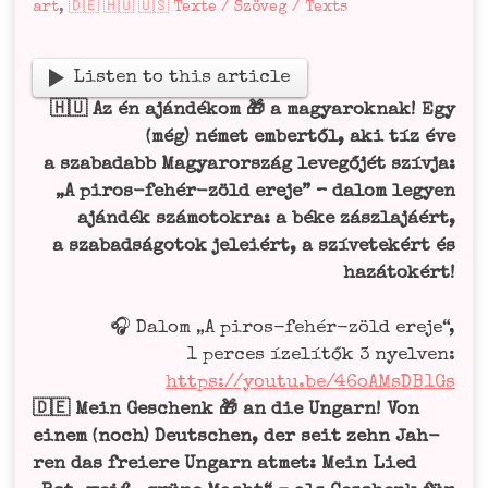
art
,
🇩🇪 🇭🇺 🇺🇸 Texte / Szöveg / Texts
Lis­ten to this article
🇭🇺 Az én aján­dé­kom 🎁 a magyaro­knak! Egy
(még) német ember­től, aki tíz éve
a sza­bad­abb Magyar­or­szág leve­gő­jét szí­v­ja:
„A piros-fehér-zöld ere­je” – dalom legy­en
aján­dék szá­mo­to­kra: a béke zászla­já­ért,
a sza­bad­sá­go­tok jeleiért, a szí­ve­tekért és
hazá­to­kért!
🎧 Dalom „A piros-fehér-zöld ere­je“,
1 per­ces ízelí­tők 3 nyel­ven:
https://youtu.be/46oAMsDB1Gs
🇩🇪 Mein Geschenk
🎁
an die Ungarn!
Von
einem (noch) Deut­schen, der seit zehn Jah­
ren das freie­re Ungarn atmet: Mein Lied