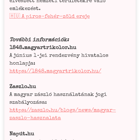
elves­zett nem­ze­ti terü­le­tek­re való
emlé­ke­zést.
🇭🇺 A piros-fehér-zöld ere­je
Továb­bi infor­má­ciók:
1848.magyartrikolor.hu
A júni­us 1‑jei ren­dez­vé­ny hiva­t­alos
hon­lap­ja:
https://1848.magyartrikolor.hu/
Zaszlo.hu
A magyar zászló haszná­la­tá­nak jogi
sza­bá­ly­o­zá­sa:
https://zaszlo.hu/blogs/news/magyar-
zaszlo-hasznalata
Napút.hu