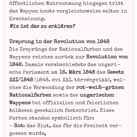
öffent­li­chen Wahr­neh­mung hin­ge­gen tritt
das Wap­pen heu­te ver­gleichs­wei­se sel­ten in
Erschei­nung.
Wie ist das zu erklä­ren?
Ursprung in der Revo­lu­ti­on von 1848
Die Ursprün­ge der Natio­nal­far­ben und des
Wap­pens rei­chen zurück zur
Revo­lu­ti­on von
1848
. Damals ver­ab­schie­de­te das unga­ri­
sche Par­la­ment am
16. März 1848
das
Gesetz
XXI/1848
(1848. évi XXI. tör­vé­ny­cikk), wel­
ches die Ver­wen­dung der
rot-weiß-grü­nen
Natio­nal­far­ben
sowie des
unga­ri­schen
Wap­pens
bei offi­zi­el­len und fei­er­li­chen
Anläs­sen gesetz­lich fest­schrieb. Die­se
Far­ben stan­den sym­bo­lisch für:
-
Rot
: das Blut, das für die Frei­heit ver­
gos­sen wur­de,