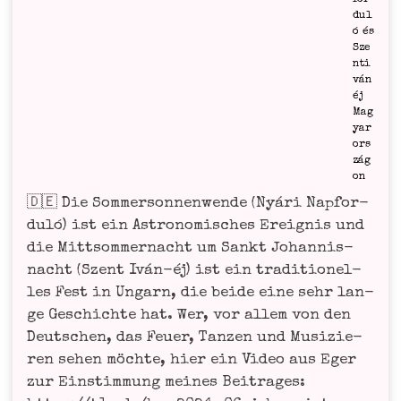
­dul
ó és
Sze
n­ti
­vá­n
éj
Mag
yar
ors
zág
on
🇩🇪 Die Som­mer­son­nen­wen­de (Nyá­ri Napfor­
duló) ist ein Astro­no­mi­sches Ereig­nis und
die Mitt­som­mer­nacht um Sankt Johan­nis­
nacht (Szent Iván-éj) ist ein tra­di­tio­nel­
les Fest in Ungarn, die bei­de eine sehr lan­
ge Geschich­te hat. Wer, vor allem von den
Deut­schen, das Feu­er, Tan­zen und Musi­zie­
ren sehen möch­te, hier ein Video aus Eger
zur Ein­stim­mung mei­nes Bei­tra­ges: