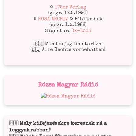
©
175er Verlag
(gegr. 17.5.1990)
©
ROSA ARCHIV
& Bibliothek
(gegr. 1.2.1986)
Signatur:
DE-L333
🇭🇺 Minden jog fenntartva!
🇩🇪 Alle Rechte vorbehalten!
Rózsa Magyar Rádió
Mely kifejezésekre keresnek rá a
🇭🇺
leggyakrabban?