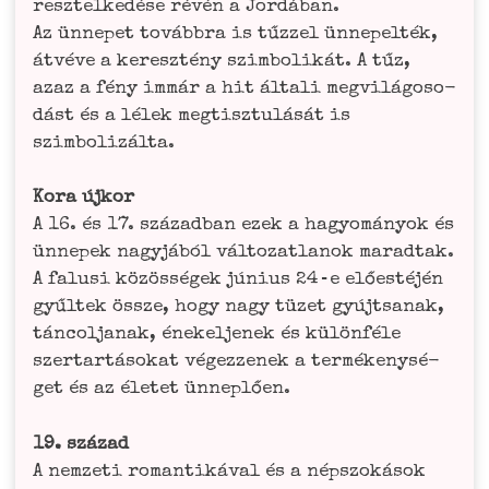
resz­tel­ke­dé­se révén a Jor­dá­ban.
Az ünne­pet továb­bra is tűz­zel ünne­pel­ték,
átvé­ve a keresz­té­ny szim­bo­li­kát. A tűz,
azaz a fény immár a hit álta­li meg­vilá­go­s­o­
dást és a lélek meg­tisz­tulá­sát is
szimbolizálta.
Kora újkor
A 16. és 17. száz­ad­ban ezek a hagyomá­n­yok és
ünnepek nagy­já­ból vál­to­zat­la­nok marad­tak.
A falu­si közös­ségek júni­us 24‑e előes­té­jén
gyűl­tek öss­ze, hogy nagy tüzet gyújtsa­nak,
tán­col­ja­nak, éne­kel­je­nek és külön­fé­le
szert­ar­tá­so­kat végez­ze­nek a ter­mé­ke­ny­sé­
get és az éle­tet ünneplően.
19. század
A nem­ze­ti roman­ti­ká­val és a néps­zo­ká­sok