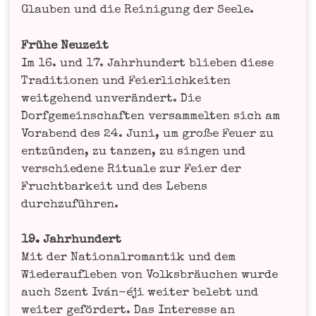
Glau­ben und die Rei­ni­gung der Seele.
Frü­he Neu­zeit
Im 16. und 17. Jahr­hun­dert blie­ben die­se
Tra­di­tio­nen und Fei­er­lich­kei­ten
weit­ge­hend unver­än­dert. Die
Dorf­ge­mein­schaf­ten ver­sam­mel­ten sich am
Vor­abend des 24. Juni, um gro­ße Feu­er zu
ent­zün­den, zu tan­zen, zu sin­gen und
ver­schie­de­ne Ritua­le zur Fei­er der
Frucht­bar­keit und des Lebens
durchzuführen.
19. Jahr­hun­dert
Mit der Natio­nal­ro­man­tik und dem
Wie­der­auf­le­ben von Volks­bräu­chen wur­de
auch Szent Iván-éji wei­ter belebt und
wei­ter geför­dert. Das Inter­es­se an