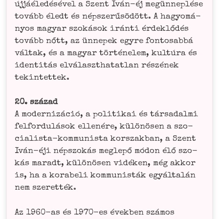
újjá­é­le­dé­sé­vel a Szent Iván-éj megün­ne­plé­se
tovább éledt és népszerűs­ödött. A hagyomá­
n­y­os magyar szo­ká­sok irán­ti érde­klő­dés
tovább nőtt, az ünnepek egy­re fon­tosab­bá
vál­tak, és a magyar tör­tén­e­lem, kul­túra és
iden­ti­tás elvá­lasz­t­hat­at­lan rés­zé­nek
tekintettek.
20. század
A moder­ni­zá­ció, a poli­ti­k­ai és társ­adal­mi
fel­for­dulá­sok elle­né­re, különö­sen a szo­
cia­lis­ta-kom­mu­nis­ta kors­zak­ban, a Szent
Iván-éji néps­zo­kás meglepő módon élő szo­
kás maradt, különö­sen vidé­ken, még akkor
is, ha a kora­beli kom­mu­nis­ták egyál­talán
nem szerették.
Az 1960-as és 1970-es évek­ben szá­mos