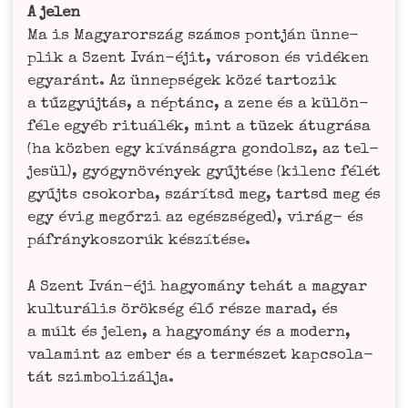
A jelen
Ma is Magyar­or­szág szá­mos pontján ünne­
plik a Szent Iván-éjit, váro­son és vidé­ken
egyaránt. Az ünnep­ségek közé tarto­zik
a tűz­gyúj­tás, a nép­tánc, a zene és a külön­
fé­le egyéb rituá­lék, mint a tüzek átu­grá­sa
(ha köz­ben egy kívánsá­gra gon­dolsz, az tel­
je­sül), gyó­gynö­vé­ny­ek gyűj­té­se (kilenc félét
gyűjts cso­korba, szá­rítsd meg, tartsd meg és
egy évig megőr­zi az egé­s­zsé­ged), virág- és
páfrá­ny­kos­zorúk készítése.
A Szent Iván-éji hagyomá­ny tehát a magyar
kul­turá­lis örök­ség élő rés­ze marad, és
a múlt és jelen, a hagyomá­ny és a modern,
vala­mi­nt az ember és a ter­més­zet kapc­so­la­
tát szimbolizálja.