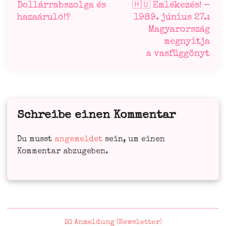
Dollárrabszolga és
🇭🇺 Emlékezés! –
hazaáruló!?
1989. június 27.:
Magyarország
megnyitja
a vasfüggönyt
Schreibe einen Kommentar
Du musst
angemeldet
sein, um einen
Kommentar abzugeben.
📧 Anmeldung (Newsletter)