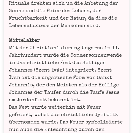
Ritua­le dreh­ten sich um die Anbe­tung der
Son­ne und die Fei­er des Lebens, der
Frucht­bar­keit und der Natur, da dies die
Lebens­eli­xie­re der Men­schen sind.
Mit­tel­al­ter
Mit der Chris­tia­ni­sie­rung Ungarns im 11.
Jahr­hun­dert wur­de die Som­mer­son­nen­wen­de
in das christ­li­che Fest des Hei­li­gen
Johan­nes (Szent Iván) inte­griert. Szent
Iván ist die unga­ri­sche Form von Sankt
Johan­nis, der den Meis­ten als der Hei­li­ge
Johan­nes der Täu­fer durch die Tau­fe Jesus
am Jor­d­an­fluß bekannt ist.
Das Fest wur­de wei­ter­hin mit Feu­er
gefei­ert, wobei die christ­li­che Sym­bo­lik
über­nom­men wur­de. Das Feu­er sym­bo­li­sier­te
nun auch die Erleuch­tung durch den