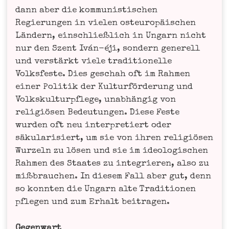
dann aber die kom­mu­nis­ti­schen
Regie­run­gen in vie­len ost­eu­ro­päi­schen
Län­dern, ein­schließ­lich in Ungarn nicht
nur den Szent Iván-éji, son­dern gene­rell
und ver­stärkt vie­le tra­di­tio­nel­le
Volks­fes­te. Dies geschah oft im Rah­men
einer Poli­tik der Kul­tur­för­de­rung und
Volks­kul­tur­pfle­ge, unab­hän­gig von
reli­giö­sen Bedeu­tun­gen. Die­se Fes­te
wur­den oft neu inter­pre­tiert oder
säku­la­ri­siert, um sie von ihren reli­giö­sen
Wur­zeln zu lösen und sie im ideo­lo­gi­schen
Rah­men des Staa­tes zu inte­grie­ren, also zu
miß­brauchen. In die­sem Fall aber gut, denn
so konn­ten die Ungarn alte Tra­di­tio­nen
pfle­gen und zum Erhalt beitragen.
Gegen­wart