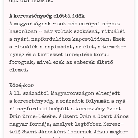
dők óta létezik.
A keresz­té­ny­ség előt­ti idők
A magyar­sá­gnak – sok más euró­pai néphez
hason­lóan – már vol­tak szo­ká­sai, rituá­léi
a nyá­ri napfor­dulóhoz kapc­soló­dóan. Ezek
a rituá­lék a napimá­dat, az élet, a ter­mé­ke­
ny­ség és a ter­més­zet ünne­plé­se körül
forog­tak, mivel ezek az embe­rek élte­tő
elemei.
Közép­kor
A 11. századt­ól Magyar­or­szá­gon elter­jedt
a keresz­té­ny­ség, a száz­a­dok foly­amán a nyá­
ri napfor­duló beépült a keresz­té­ny Szent
Iván ünne­plé­sé­be. A Szent Iván a Szent János
magyar for­má­ja, ame­ly­et leg­töb­ben Keresz­
telő Szent Jáno­sként ismer­nek Jézus meg­ke­