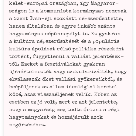
kelet-euró­pai ország­ban, így Magyar­or­
szá­gon is a kom­mu­nis­ta kor­má­ny­zat nemc­sak
a Szent Iván-éji szo­kástt népszerű­sí­tet­te,
hanem általá­ban és egy­re inkább szá­mos
hagyomá­n­y­os népün­ne­pé­lyt is. Ez gya­kran
a kul­túra népszerű­sí­té­sét és a populá­ris
kul­túra ápolá­sát cél­zó poli­ti­ka rés­zeként
tör­tént, füg­get­le­nül a val­lá­si jelen­té­sek­
től. Eze­ket a fesz­ti­vá­lo­kat gya­kran
újraértel­mez­ték vagy sze­ku­la­ri­zál­ták, hogy
elvá­lass­zák őket val­lá­si gyö­ke­reik­től, és
beépül­je­nek az állam ideoló­gi­ai kere­tei
közé, azaz viss­zaél­je­nek velük. Ebben az
eset­ben ez jó volt, mert ez azt jelen­tet­te,
hogy a magyar­ság meg tud­ta őriz­ni a régi
hagyomá­n­yo­kat és hoz­zá­já­rult azok
megőrzéséhez.