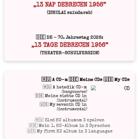
„13 NAP DEBRECEN 1956”
(ISKOLAI színdarab)
🇩🇪 DE – 70. Jahrestag 2026:
„13 TAGE DEBRECEN 1956”
(THEATER-SCHULVERSION)
🇭🇺 A CD-m 🇩🇪 Meine CDs 🇺🇸 My CDs
🇭🇺 A hetedik CD-m
(hangszeres)
🇩🇪 Meine siebte CD in
(instrumental)
🇺🇸 My seventh CD in
(instrumental)
🇭🇺 Első HU albumom 3 nyelven
🇩🇪 Mein 1. HU-Album in 3 Sprachen
🇺🇸 My first HU album in 3 languages