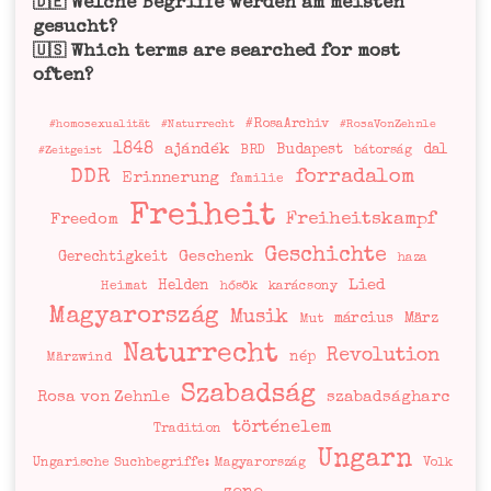
Welche Begriffe werden am meisten
🇩🇪
gesucht?
Which terms are searched for most
🇺🇸
often?
#RosaArchiv
#homosexualität
#Naturrecht
#RosaVonZehnle
1848
ajándék
Budapest
dal
BRD
bátorság
#Zeitgeist
DDR
forradalom
Erinnerung
familie
Freiheit
Freiheitskampf
Freedom
Geschichte
Geschenk
Gerechtigkeit
haza
Lied
Helden
Heimat
hősök
karácsony
Magyarország
Musik
március
März
Mut
Naturrecht
Revolution
nép
Märzwind
Szabadság
Rosa von Zehnle
szabadságharc
történelem
Tradition
Ungarn
Ungarische Suchbegriffe: Magyarország
Volk