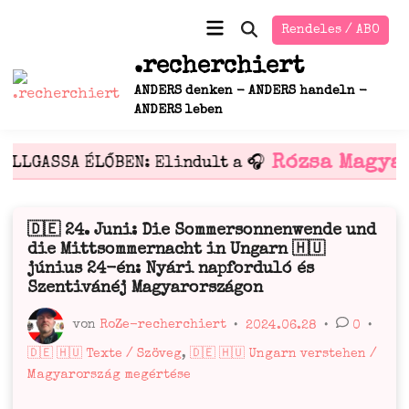
Zum
Hauptmenü
Rendeles / ABO
Inhalt
Suche
öffnen
springen
.recherchiert
ANDERS denken - ANDERS handeln -
ANDERS leben
Rózsa Magya
ALLGASSA ÉLŐBEN: Elindult a 🎧
🇩🇪 24. Juni: Die Sommersonnenwende und
Veröffentlicht
die Mittsommernacht in Ungarn 🇭🇺
in
június 24-én: Nyári napforduló és
Szentivánéj Magyarországon
von
RoZe-recherchiert
•
2024.06.28
•
0
•
Veröffentlicht
🇩🇪 🇭🇺 Texte / Szöveg
,
🇩🇪 🇭🇺 Ungarn verstehen /
in
Magyarország megértése