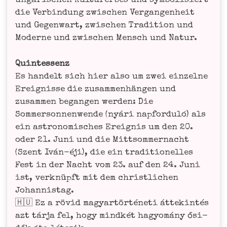
unga­ri­schen Kul­tur­er­bes und sym­bo­li­siert
die Ver­bin­dung zwi­schen Ver­gan­gen­heit
und Gegen­wart, zwi­schen Tra­di­ti­on und
Moder­ne und zwi­schen Mensch und Natur.
Quint­essenz
Es han­delt sich hier also um zwei ein­zel­ne
Ereig­nis­se die zusam­men­hän­gen und
zusam­men began­gen wer­den: Die
Som­mer­son­nen­wen­de (nyá­ri napfor­duló) als
ein astro­no­mi­sches Ereig­nis um den 20.
oder 21. Juni und die Mitt­som­mer­nacht
(Szent Iván-éji), die ein tra­di­tio­nel­les
Fest in der Nacht vom 23. auf den 24. Juni
ist, ver­knüpft mit dem christ­li­chen
Johannistag.
🇭🇺 Ez a rövid magyar­tör­té­ne­ti áttek­in­tés
azt tár­ja fel, hogy mind­két hagyomá­ny ősi­