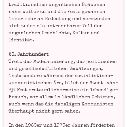
tra­di­tio­nel­len unga­ri­schen Bräu­chen
nahm wei­ter zu und die Fes­te gewan­nen
immer mehr an Bedeu­tung und ver­stan­den
sich zudem als untrenn­ba­rer Teil der
unga­ri­schen Geschich­te, Kul­tur und
Identität.
20. Jahr­hun­dert
Trotz der Moder­ni­sie­rung, der poli­ti­schen
und gesell­schaft­li­chen Umwäl­zun­gen,
ins­be­son­de­re wäh­rend der sozia­lis­tisch-
kom­mu­nis­ti­schen Ära, blieb der Szent Iván-
éji Fest erstaun­li­cher­wei­se ein leben­di­ger
Brauch, vor allem in länd­li­chen Gebie­ten,
auch wenn das die dama­li­gen Kom­mu­nis­ten
über­haupt nicht gern sahen.
In den 1960er und 1970er Jah­ren för­der­ten