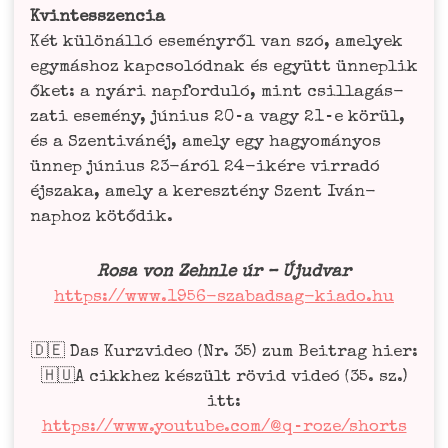
Kvint­ess­zen­cia
Két különál­ló ese­mé­ny­ről van szó, ame­ly­ek
egymás­hoz kapc­solód­nak és együtt ünne­plik
őket: a nyá­ri napfor­duló, mint csil­la­gás­
za­ti ese­mé­ny, júni­us 20‑a vagy 21‑e körül,
és a Szen­ti­vá­néj, ame­ly egy hagyomá­n­y­os
ünnep júni­us 23-áról 24-iké­re vir­ra­dó
éjs­za­ka, ame­ly a keresz­té­ny Szent Iván-
naphoz kötődik.
Rosa von Zehn­le úr – Újud­var
https://www.1956-szabadsag-kiado.hu
🇩🇪 Das Kurz­vi­deo (Nr. 35) zum Bei­trag hier:
🇭🇺A cikk­hez kés­zült rövid videó (35. sz.)
itt:
https://www.youtube.com/@q‑roze/shorts