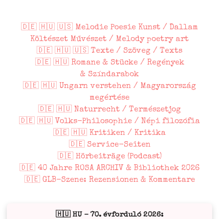
🇩🇪 🇭🇺 🇺🇸 Melodie Poesie Kunst / Dallam
Költészet Művészet / Melody poetry art
🇩🇪 🇭🇺 🇺🇸 Texte / Szöveg / Texts
🇩🇪 🇭🇺 Romane & Stücke / Regények
& Színdarabok
🇩🇪 🇭🇺 Ungarn verstehen / Magyarország
megértése
🇩🇪 🇭🇺 Naturrecht / Természetjog
🇩🇪 🇭🇺 Volks-Philosophie / Népi filozófia
🇩🇪 🇭🇺 Kritiken / Kritika
🇩🇪 Service-Seiten
🇩🇪 Hörbeiträge (Podcast)
🇩🇪 40 Jahre ROSA ARCHIV & Bibliothek 2026
🇩🇪 GLB-Szene: Rezensionen & Kommentare
🇭🇺 HU – 70. évforduló 2026: