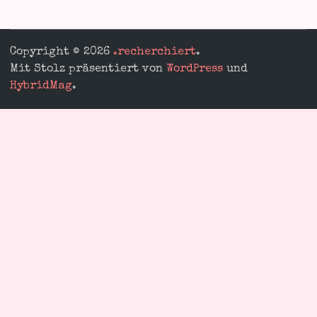
Copyright © 2026
.recherchiert
.
Mit Stolz präsentiert von
WordPress
und
HybridMag
.