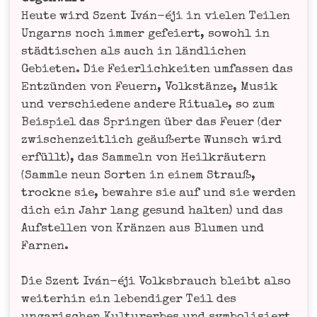
Heu­te wird Szent Iván-éji in vie­len Tei­len
Ungarns noch immer gefei­ert, sowohl in
städ­ti­schen als auch in länd­li­chen
Gebie­ten. Die Fei­er­lich­kei­ten umfas­sen das
Ent­zün­den von Feu­ern, Volks­tän­ze, Musik
und ver­schie­de­ne ande­re Ritua­le, so zum
Bei­spiel das Sprin­gen über das Feu­er (der
zwi­schen­zeit­lich geäu­ßer­te Wunsch wird
erfüllt), das Sam­meln von Heil­kräu­tern
(Samm­le neun Sor­ten in einem Strauß,
trock­ne sie, bewah­re sie auf und sie wer­den
dich ein Jahr lang gesund hal­ten) und das
Auf­stel­len von Krän­zen aus Blu­men und
Farnen.
Die Szent Iván-éji Volks­brauch bleibt also
wei­ter­hin ein leben­di­ger Teil des