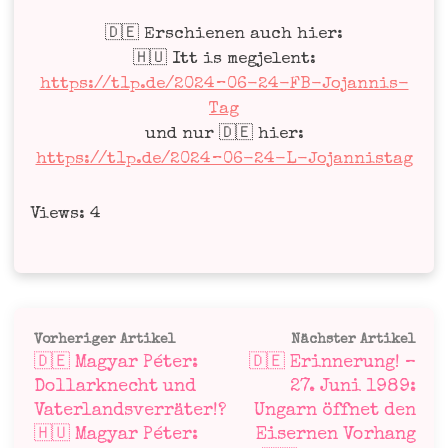
🇩🇪 Erschie­nen auch hier:
🇭🇺 Itt is meg­je­lent:
https://t1p.de/2024 – 06-24-FB-Jojan­nis-
Tag
und nur 🇩🇪 hier:
https://t1p.de/2024 – 06-24-L-Jojannistag
Views: 4
Beitragsnavigation
Vorheriger
Näc
Vorheriger Artikel
Nächster Artikel
🇩🇪 Magyar Péter:
🇩🇪 Erinnerung! –
Artikel:
Art
Dollarknecht und
27. Juni 1989:
Vaterlandsverräter!?
Ungarn öffnet den
🇭🇺 Magyar Péter:
Eisernen Vorhang