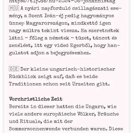
https://t1p.de/hu-2024 – 06-johan­nis­tag
🇭🇺 A nyá­ri napfor­duló csil­la­gás­za­ti ese­
mé­ny, a Szent Iván-éj pedig hagyomá­n­y­os
ünnep Magyar­or­szá­gon, mind­ket­tő igen
nagy múl­tra tek­int viss­za. Ha sze­ret­né­tek
lát­ni – főleg a néme­tek – tüzet, tán­cot és
zené­lést, itt egy videó Eger­ből, hogy han­
gu­la­tot adjon a bejegyzésemhez.
🇩🇪 Der klei­ne unga­risch-his­to­ri­scher
Rück­blick zeigt auf, daß es bei­de
Tra­di­tio­nen schon seit Urzei­ten gibt.
Vor­christ­li­che Zeit
Bereits in die­ser hat­ten die Ungarn, wie
vie­le ande­re euro­päi­sche Völ­ker, Bräu­che
und Ritua­le, die mit der
Som­mer­son­nen­wen­de ver­bun­den waren. Die­se