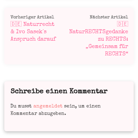
Beitragsnavigation
Vorheriger
Näc
Vorheriger Artikel
Nächster Artikel
🇩🇪 Naturrecht
🇩🇪
Artikel:
Art
& Ivo Sasek´s
NaturRECHTSgedanke
Anspruch darauf
zu RECHTS:
„Gemeinsam für
RECHTS“
Schreibe einen Kommentar
Du musst
angemeldet
sein, um einen
Kommentar abzugeben.