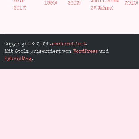
Copyright © 2026
.recherchiert
.
Mit Stolz präsentiert von
WordPress
und
HybridMag
.