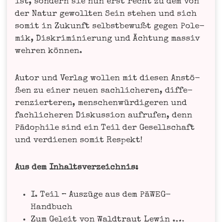
ist, son­dern sie nun erst recht zu dem von
der Natur gewoll­ten Sein ste­hen und sich
somit in Zukunft selbst­be­wußt gegen Pole­
mik, Dis­kri­mi­nie­rung und Äch­tung mas­siv
weh­ren können.
Autor und Ver­lag wol­len mit die­sen Anstö­
ßen zu einer neu­en sach­li­che­ren, dif­fe­
ren­zier­te­ren, men­schen­wür­di­ge­ren und
fach­li­che­ren Dis­kus­si­on auf­ru­fen, denn
Pädo­phi­le sind ein Teil der Gesell­schaft
und ver­die­nen somit Respekt!
Aus dem Inhaltsverzeichnis:
I. Teil – Aus­zü­ge aus dem PäWEG-
Handbuch
Zum Geleit von Wald­traut Lewin .…