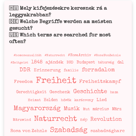
Mely kifejezésekre keresnek rá a
🇭🇺
leggyakrabban?
Welche Begriffe werden am meisten
🇩🇪
gesucht?
Which terms are searched for most
🇺🇸
often?
#RosaArchiv
#homosexualität
#Naturrecht
#RosaVonZehnle
1848
ajándék
Budapest
dal
BRD
bátorság
#Zeitgeist
DDR
forradalom
Erinnerung
familie
Freiheit
Freiheitskampf
Freedom
Geschichte
Geschenk
Gerechtigkeit
haza
Lied
Helden
Heimat
hősök
karácsony
Magyarország
Musik
március
März
Mut
Naturrecht
Revolution
nép
Märzwind
Szabadság
Rosa von Zehnle
szabadságharc