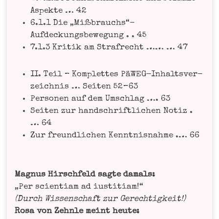
Aspek­te … 42
6.1.1 Die „Mißbrauchs“-
Aufdeckungsbewegung . . 45
7.1.3 Kri­tik am Straf­recht …… … 47
II. Teil – Kom­plet­tes PäWEG-Inhalts­ver­
zeich­nis … Sei­ten 52 – 63
Per­so­nen auf dem Umschlag …. 63
Sei­ten zur hand­schrift­li­chen Notiz .
… 64
Zur freund­li­chen Kennt­nis­nah­me .… 66
Magnus Hirsch­feld sag­te damals:
„Per sci­en­ti­am ad ius­ti­ti­am!“
(Durch Wis­sen­schaft zur Gerech­tig­keit!)
Rosa von Zehn­le meint heu­te: