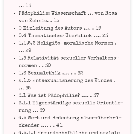
… 13
Pädo­phi­lie: Wis­sen­schaft … von Rosa
von Zehn­le. . 15
0 Ein­lei­tung des Autors .… . 19
0.4 The­ma­ti­scher Über­blick .… 23
1.1.5.2 Reli­gi­ös-mora­li­sche Nor­men .
… 29
1.3 Rela­ti­vi­tät sexu­el­ler Ver­hal­tens­
nor­men . . 30
1.6 Sexu­al­ethik .… . . 32
2.1.5 Ent­se­xua­li­sie­rung des Kin­des .
… 35
3.1 Was ist Pädo­phi­lie? .… . 37
3.1.1 Eigen­stän­di­ge sexu­el­le Ori­en­tie­
rung … 39
4.5 Wert und Bedeu­tung alters­über­brü­
cken­der .… . . 41
4.5.1.1 Freund­schaft­li­che und sozia­le