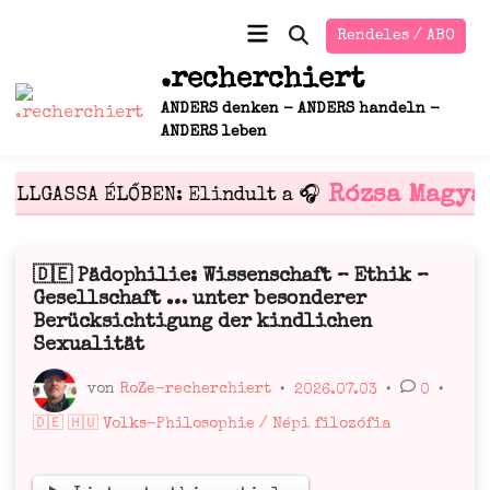
Zum
Hauptmenü
Rendeles / ABO
Inhalt
Suche
öffnen
springen
.recherchiert
ANDERS denken - ANDERS handeln -
ANDERS leben
Rózsa Magya
HALLGASSA ÉLŐBEN: Elindult a 🎧
🇩🇪 Pädophilie: Wissenschaft – Ethik –
Veröffentlicht
Gesellschaft … unter besonderer
in
Berücksichtigung der kindlichen
Sexualität
von
RoZe-recherchiert
•
2026.07.03
•
0
•
Veröffentlicht
🇩🇪 🇭🇺 Volks-Philosophie / Népi filozófia
in