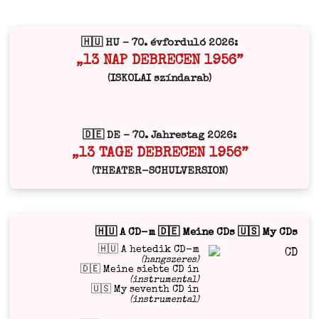
🇭🇺 HU – 70. évforduló 2026:
„13 NAP DEBRECEN 1956”
(ISKOLAI színdarab)
🇩🇪 DE – 70. Jahrestag 2026:
„13 TAGE DEBRECEN 1956”
(THEATER-SCHULVERSION)
🇭🇺 A CD-m 🇩🇪 Meine CDs 🇺🇸 My CDs
🇭🇺 A hetedik CD-m
(hangszeres)
🇩🇪 Meine siebte CD in
(instrumental)
🇺🇸 My seventh CD in
(instrumental)