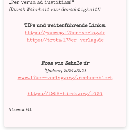
„Per ver­um ad ius­ti­ti­am!“
(Durch Wahr­heit zur Gerechtigkeit!)
TIPs und wei­ter­füh­ren­de Links:
https://paeweg.175er-verlag.de
https://trotz.175er-verlag.de
Rosa von Zehn­le úr
Ùjud­var, 2024.02.01
www.175er-verlag.org/.recherchiert
https://1956-hirek.org/1424
Views: 61