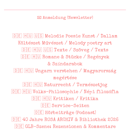
📧 Anmeldung (Newsletter)
🇩🇪 🇭🇺 🇺🇸 Melodie Poesie Kunst / Dallam
Költészet Művészet / Melody poetry art
🇩🇪 🇭🇺 🇺🇸 Texte / Szöveg / Texts
🇩🇪 🇭🇺 Romane & Stücke / Regények
& Színdarabok
🇩🇪 🇭🇺 Ungarn verstehen / Magyarország
megértése
🇩🇪 🇭🇺 Naturrecht / Természetjog
🇩🇪 🇭🇺 Volks-Philosophie / Népi filozófia
🇩🇪 🇭🇺 Kritiken / Kritika
🇩🇪 Service-Seiten
🇩🇪 Hörbeiträge (Podcast)
🇩🇪 40 Jahre ROSA ARCHIV & Bibliothek 2026
🇩🇪 GLB-Szene: Rezensionen & Kommentare