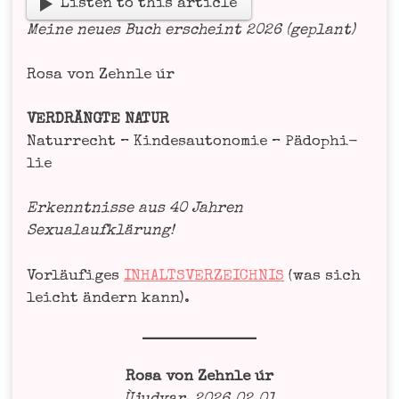
Lis­ten to this article
Mei­ne neu­es Buch erscheint 2026 (geplant)
Rosa von Zehn­le úr
VERDRÄNGTE NATUR
Natur­recht – Kin­des­au­to­no­mie – Pädo­phi­
lie
Erkennt­nis­se aus 40 Jah­ren
Sexu­al­auf­klä­rung!
Vor­läu­fi­ges
INHALTSVERZEICHNIS
(was sich
leicht ändern kann).
Rosa von Zehn­le úr