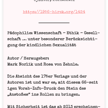
Ùjud­var, 2026.02.01
https://1956-hirek.org/1424
Pädo­phi­lie: Wis­sen­schaft – Ethik – Gesell­
schaft … unter beson­de­rer Berück­sich­ti­
gung der kind­li­chen Sexualität
Autor / Her­auge­ber:
Mark Nor­lik und Rosa von Zehnle.
Die Absicht des 175er Ver­lags und der
Autoren ist und war es, mit die­sem 66-sei­t
i­gen Vor­ab-Info-Druck den Stein des
„Ansto­ßes“ ins Rol­len zu bringen.
Mit Sicher­heit ist das ab 2013 erschei­nen­