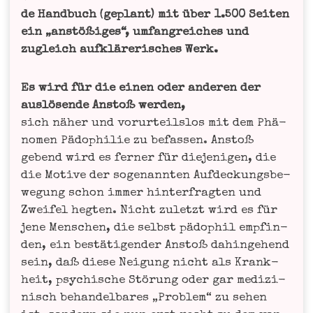
de Hand­buch (geplant) mit über 1.500 Sei­ten
ein „anstö­ßi­ges“, umfang­rei­ches und
zugleich auf­klä­re­ri­sches Werk.
Es wird für die einen oder ande­ren der
aus­lö­sen­de Anstoß wer­den,
sich näher und vor­ur­teils­los mit dem Phä­
no­men Pädo­phi­lie zu befas­sen. Anstoß
gebend wird es fer­ner für die­je­ni­gen, die
die Moti­ve der soge­nann­ten Auf­de­ckungs­be­
we­gung schon immer hin­ter­frag­ten und
Zwei­fel heg­ten. Nicht zuletzt wird es für
jene Men­schen, die selbst pädo­phil emp­fin­
den, ein bestä­ti­gen­der Anstoß dahin­ge­hend
sein, daß die­se Nei­gung nicht als Krank­
heit, psy­chi­sche Stö­rung oder gar medi­zi­
nisch behan­del­ba­res „Pro­blem“ zu sehen