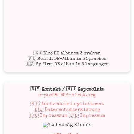
or­
szá­
gról
az
eln­
yomó
NSZK-
🇭🇺 Első DE albumom 3 nyelven
nak!
🇩🇪 Mein 1. DE-Album in 3 Sprachen
🇺🇸 My first DE album in 3 languages
🇩🇪 Kontakt / 🇭🇺 Kapcsolat:
e-post@1956-hirek.org
🇭🇺 Adatvédelmi nyilatkozat
🇩🇪 Datenschutzerklärung
🇭🇺 Impresszum 🇩🇪 Impressum