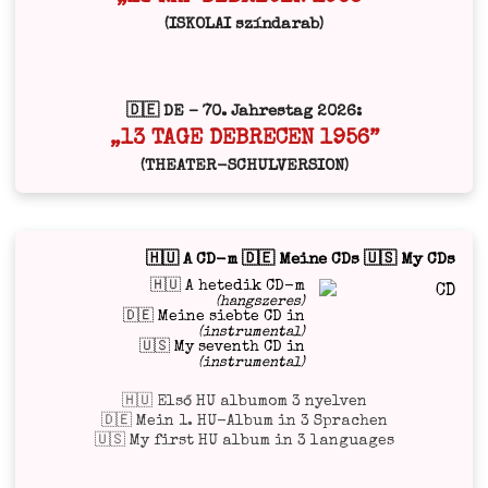
freie­
(ISKOLAI színdarab)
ren
Ungarn
in
die
🇩🇪 DE – 70. Jahrestag 2026:
knech­
„13 TAGE DEBRECEN 1956”
ten­
(THEATER-SCHULVERSION)
de
BRD! 🇭
„Job­
🇭🇺 A CD-m 🇩🇪 Meine CDs 🇺🇸 My CDs
bold­
🇭🇺 A hetedik CD-m
a­
(hangszeres)
🇩🇪 Meine siebte CD in
li”
(instrumental)
üdvöz­
🇺🇸 My seventh CD in
(instrumental)
let
a sza­
🇭🇺 Első HU albumom 3 nyelven
🇩🇪 Mein 1. HU-Album in 3 Sprachen
bad­
🇺🇸 My first HU album in 3 languages
abb
Magyar