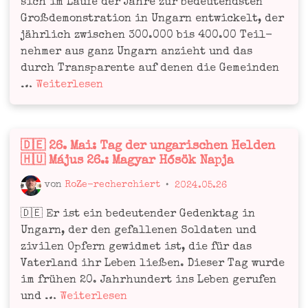
sich im Lau­fe der Jah­re zur bedeu­tends­ten
Groß­de­mons­tra­ti­on in Ungarn ent­wi­ckelt, der
jähr­lich zwi­schen 300.000 bis 400.00 Teil­
neh­mer aus ganz Ungarn anzieht und das
durch Trans­pa­ren­te auf denen die Gemein­den
🇩🇪
…
Wei­ter­le­sen
Der
Béke­
men­
🇩🇪 26. Mai: Tag der ungarischen Helden
Veröffentlicht
et
🇭🇺 Május 26.: Magyar Hősök Napja
in
(Frie­
dens­
von
RoZe-recherchiert
•
2024.05.26
marsch)
🇩🇪 Er ist ein bedeu­ten­der Gedenk­tag in
am
Ungarn, der den gefal­le­nen Sol­da­ten und
1.
zivi­len Opfern gewid­met ist, die für das
Juni
Vater­land ihr Leben lie­ßen. Die­ser Tag wur­de
2024!
im frü­hen 20. Jahr­hun­dert ins Leben geru­fen
🇭🇺
🇩🇪
und …
Wei­ter­le­sen
A Béke­