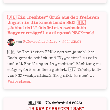
26.
men­
Mai:
et
Tag
2024.
🇩🇪 Ein „rechter“ Gruß aus dem freieren
Veröffentlicht
der
júni­
Ungarn in die knechtende BRD! 🇭🇺
in
unga­
us
„Jobboldali” üdvözlet a szabadabb
ri­
1‑jén!
Magyarországról az elnyomó NSZK-nak!
schen
von
RoZe-recherchiert
•
2024.05.01
Hel­
den
🇩🇪 So Ihr lie­ben BRD­ler,es ist ja wohl bei
🇭🇺
Euch gera­de schick und IN, „rechts“ zu sein
Május
und mit Hand­lun­gen in „rech­ter“ Rich­tung zu
26.:
zei­gen, daß man dazu gehört. 🇭🇺 Tehát, ked­
Magyar
🇩🇪 Ein
ves NSZK-sok,valós­zí­nű­leg sikk és menő …
Hős­
„rech­
Wei­ter­le­sen
ök Nap­
ter“
ja
Gruß
aus
🇭🇺 HU – 70. évforduló 2026:
dem
„13 NAP DEBRECEN 1956”