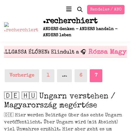
Zum
Hauptmenü
Rendeles / ABO
Inhalt
Suche
öffnen
springen
.recherchiert
ANDERS denken - ANDERS handeln -
ANDERS leben
Rózsa Magya
HALLGASSA ÉLŐBEN: Elindult a 🎧
Seitennummerierung
Vorherige
1
…
6
7
der
Beiträge
🇩🇪 🇭🇺 Ungarn verstehen /
Magyarország megértése
🇩🇪 Hier wer­den Bei­trä­ge über das ech­te Ungarn
ver­öf­fent­licht. Über Ungarn wird (mit Absicht)
viel Unwah­res erzählt. Hier aber geht es um