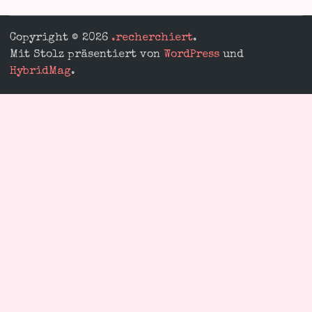
Copyright © 2026
.recherchiert
.
Mit Stolz präsentiert von
WordPress
und
HybridMag
.