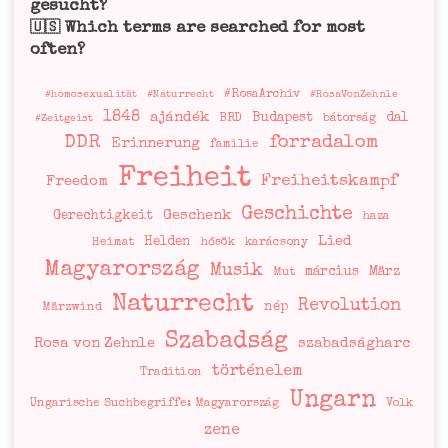
gesucht?
Which terms are searched for most
🇺🇸
often?
#RosaArchiv
#homosexualität
#Naturrecht
#RosaVonZehnle
1848
ajándék
Budapest
dal
BRD
bátorság
#Zeitgeist
DDR
forradalom
Erinnerung
familie
Freiheit
Freiheitskampf
Freedom
Geschichte
Geschenk
Gerechtigkeit
haza
Lied
Helden
Heimat
hősök
karácsony
Magyarország
Musik
március
März
Mut
Naturrecht
Revolution
nép
Märzwind
Szabadság
Rosa von Zehnle
szabadságharc
történelem
Tradition
Ungarn
Ungarische Suchbegriffe: Magyarország
Volk
zene