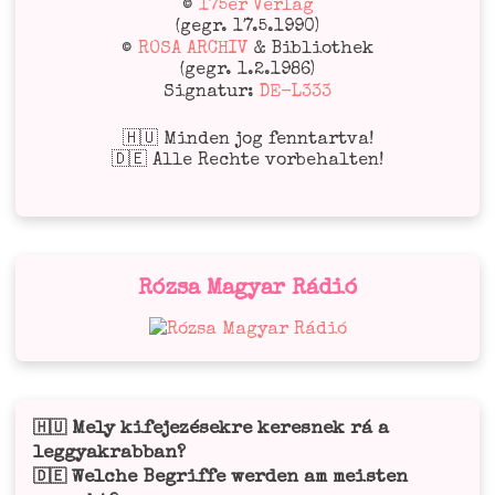
©
175er Verlag
(gegr. 17.5.1990)
©
ROSA ARCHIV
& Bibliothek
(gegr. 1.2.1986)
Signatur:
DE-L333
🇭🇺 Minden jog fenntartva!
🇩🇪 Alle Rechte vorbehalten!
Rózsa Magyar Rádió
Mely kifejezésekre keresnek rá a
🇭🇺
leggyakrabban?
Welche Begriffe werden am meisten
🇩🇪