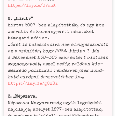
https://lmy.de/OVmcK
2. „hir.tv”
hirtv: 2007-ben alapí­tot­ták, és egy kon­
zer­va­tív és kor­má­ny­pár­ti néze­te­ket
támo­ga­tó médi­um.
„Őket is beles­zá­mol­va nem elru­gasz­ko­dott
az a szá­mí­tás, hogy 2024. júni­us 1‑jén
a Béke­men­et 200 – 300 ezer embert biz­to­san
meg­moz­ga­tott, ezzel pedig való­ban kie­
mel­ke­dő poli­ti­k­ai ren­dez­vé­ny­nek mond­
ha­tó euró­pai öss­ze­ve­tés­ben is.„
https://lmy.de/gOzBz
3. „Néps­za­va„
Néps­za­va: Magyar­or­szág egy­ik legré­geb­bi
napi­lap­ja, ame­ly­et 1877-ben alapí­tot­tak,