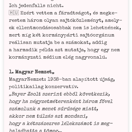
Ich jeden­falls nicht.
🇭🇺 Ezért vet­tem a fárad­tsá­got, és meg­ke­
res­tem három oly­an saj­tó­köz­le­mé­nyt, ame­ly­
ek ellent­mon­dá­sosab­bak nem is lehet­né­nek,
mert míg két kor­má­ny­pár­ti saj­tóor­gá­num
reá­li­san mutat­ja be a szá­mo­kat, addig
a har­ma­dik pél­da azt mutat­ja, hogy egy nem
kor­má­ny­za­ti médi­um elég nagyvonalú.
1. Magyar Nem­zet„
Magyar­Nem­zet: 1938-ban alapí­tott újság,
poli­ti­k­ai­lag kon­zer­va­tív.
„Bay­er Zsolt szer­int ebből követ­ke­zik,
hogy ha négy­zet­mé­te­ren­ként három fővel
szá­mo­lunk a menet sűrű­sé­ge miatt,
akkor nem túl­zás azt monda­ni,
hogy a kéts­zá­zez­res lél­ek­s­zá­mot is meg­
halad­hat­ta a tömeg.„