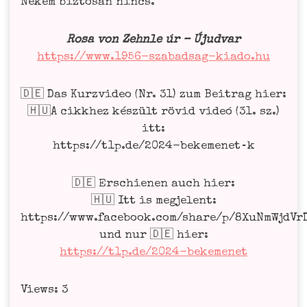
Nekem biz­to­san nincs.
Rosa von Zehn­le úr – Újud­var
https://www.1956-szabadsag-kiado.hu
🇩🇪 Das Kurz­vi­deo (Nr. 31) zum Bei­trag hier:
🇭🇺A cikk­hez kés­zült rövid videó (31. sz.)
itt:
https://t1p.de/2024-bekemenet‑k
🇩🇪 Erschie­nen auch hier:
🇭🇺 Itt is meg­je­lent:
https://www.facebook.com/share/p/8XuNmWjdVr
und nur 🇩🇪 hier:
https://t1p.de/2024-bekemenet
Views: 3