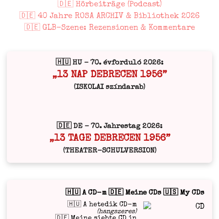
🇩🇪 Hörbeiträge (Podcast)
🇩🇪 40 Jahre ROSA ARCHIV & Bibliothek 2026
🇩🇪 GLB-Szene: Rezensionen & Kommentare
🇭🇺 HU – 70. évforduló 2026:
„13 NAP DEBRECEN 1956”
(ISKOLAI színdarab)
🇩🇪 DE – 70. Jahrestag 2026:
„13 TAGE DEBRECEN 1956”
(THEATER-SCHULVERSION)
🇭🇺 A CD-m 🇩🇪 Meine CDs 🇺🇸 My CDs
🇭🇺 A hetedik CD-m
(hangszeres)
🇩🇪 Meine siebte CD in