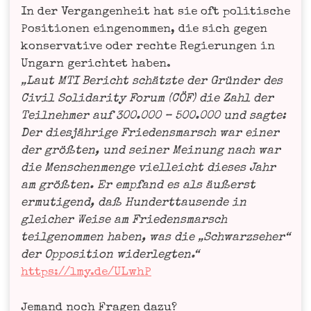
In der Ver­gan­gen­heit hat sie oft poli­ti­sche
Posi­tio­nen ein­ge­nom­men, die sich gegen
kon­ser­va­ti­ve oder rech­te Regie­run­gen in
Ungarn gerich­tet haben.
„Laut MTI Bericht schätz­te der Grün­der des
Civil Soli­da­ri­ty Forum (CÖF) die Zahl der
Teil­neh­mer auf 300.000 – 500.000 und sag­te:
Der dies­jäh­ri­ge Frie­dens­marsch war einer
der größ­ten, und sei­ner Mei­nung nach war
die Men­schen­men­ge viel­leicht die­ses Jahr
am größ­ten. Er emp­fand es als äußerst
ermu­ti­gend, daß Hun­dert­tau­sen­de in
glei­cher Wei­se am Frie­dens­marsch
teil­ge­nom­men haben, was die „Schwarz­se­her“
der Oppo­si­ti­on wider­leg­ten.“
https://lmy.de/ULwhP
Jemand noch Fra­gen dazu?