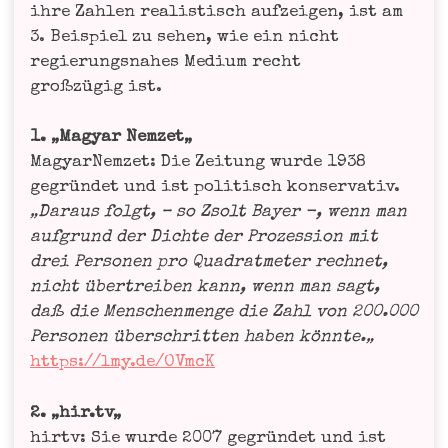
ihre Zah­len rea­lis­tisch auf­zei­gen, ist am
3. Bei­spiel zu sehen, wie ein nicht
regie­rungs­na­hes Medi­um recht
groß­zü­gig ist.
1. „Magyar Nem­zet„
Magyar­Nem­zet: Die Zei­tung wur­de 1938
gegrün­det und ist poli­tisch kon­ser­va­tiv.
„Dar­aus folgt, – so Zsolt Bay­er -, wenn man
auf­grund der Dich­te der Pro­zes­si­on mit
drei Per­so­nen pro Qua­drat­me­ter rech­net,
nicht über­trei­ben kann, wenn man sagt,
daß die Men­schen­men­ge die Zahl von 200.000
Per­so­nen über­schrit­ten haben könn­te.„
https://lmy.de/OVmcK
2. „hir.tv„
hirtv: Sie wur­de 2007 gegrün­det und ist