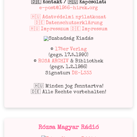
🇩🇪 Kontakt / 🇭🇺 Kapcsolat:
e-post@1956-hirek.org
🇭🇺 Adatvédelmi nyilatkozat
🇩🇪 Datenschutzerklärung
🇭🇺 Impresszum 🇩🇪 Impressum
©
175er Verlag
(gegr. 17.5.1990)
©
ROSA ARCHIV
& Bibliothek
(gegr. 1.2.1986)
Signatur:
DE-L333
🇭🇺 Minden jog fenntartva!
🇩🇪 Alle Rechte vorbehalten!
Rózsa Magyar Rádió