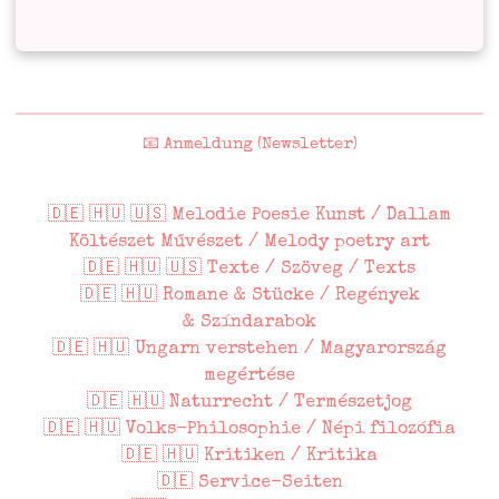
📧 Anmeldung (Newsletter)
🇩🇪 🇭🇺 🇺🇸 Melodie Poesie Kunst / Dallam
Költészet Művészet / Melody poetry art
🇩🇪 🇭🇺 🇺🇸 Texte / Szöveg / Texts
🇩🇪 🇭🇺 Romane & Stücke / Regények
& Színdarabok
🇩🇪 🇭🇺 Ungarn verstehen / Magyarország
megértése
🇩🇪 🇭🇺 Naturrecht / Természetjog
🇩🇪 🇭🇺 Volks-Philosophie / Népi filozófia
🇩🇪 🇭🇺 Kritiken / Kritika
🇩🇪 Service-Seiten