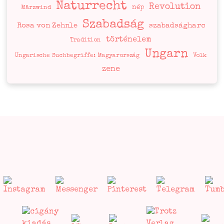
Naturrecht
Revolution
nép
Märzwind
Szabadság
Rosa von Zehnle
szabadságharc
történelem
Tradition
Ungarn
Ungarische Suchbegriffe: Magyarország
Volk
zene