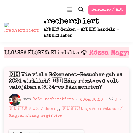
Zum
Hauptmenü
Rendeles / ABO
Inhalt
Suche
öffnen
springen
.recherchiert
ANDERS denken - ANDERS handeln -
ANDERS leben
Rózsa Magya
HALLGASSA ÉLŐBEN: Elindult a 🎧
🇩🇪 Wie viele Békemenet-Besucher gab es
Veröffentlicht
2024 wirklich? 🇭🇺 Hány résztvevő volt
in
valójában a 2024-es Békemeneten?
von
RoZe-recherchiert
•
2024.06.28
•
0
•
Veröffentlicht
🇩🇪 🇭🇺 Texte / Szöveg
,
🇩🇪 🇭🇺 Ungarn verstehen /
in
Magyarország megértése