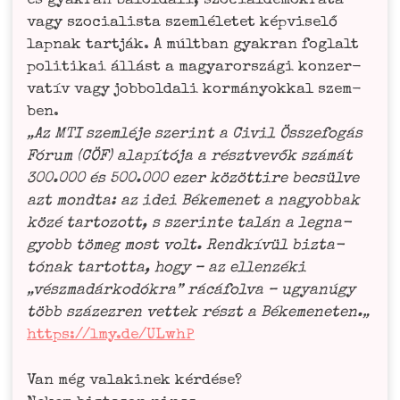
és gya­kran balold­a­li, szo­ciál­de­mo­kra­ta
vagy szo­cia­lis­ta szem­lé­le­tet kép­vi­selő
lapnak tartják. A múlt­ban gya­kran foglalt
poli­ti­k­ai állást a magyar­or­szá­gi kon­zer­
va­tív vagy job­bold­a­li kor­má­n­yok­kal szem­
ben.
„Az MTI szem­lé­je szer­int a Civil Öss­ze­fo­gás
Fórum (CÖF) alapí­tó­ja a rész­t­ve­vők szá­mát
300.000 és 500.000 ezer közöt­ti­re bec­sül­ve
azt mond­ta: az idei Béke­men­et a nagyob­bak
közé tarto­zott, s szerinte talán a leg­na­
gyobb tömeg most volt. Rend­kí­vül biz­ta­
tónak tartot­ta, hogy – az ellen­zé­ki
„vészma­dár­ko­dó­kra” rácá­fol­va – ugyanú­gy
több szá­zez­ren vet­tek részt a Béke­men­e­ten.„
https://lmy.de/ULwhP
Van még valaki­nek kérdé­se?