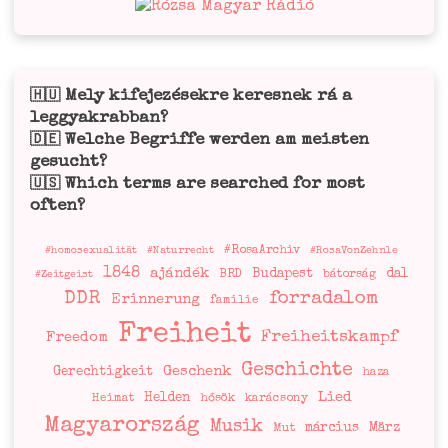
Mely kifejezésekre keresnek rá a
🇭🇺
leggyakrabban?
Welche Begriffe werden am meisten
🇩🇪
gesucht?
Which terms are searched for most
🇺🇸
often?
#RosaArchiv
#homosexualität
#Naturrecht
#RosaVonZehnle
1848
ajándék
Budapest
dal
BRD
bátorság
#Zeitgeist
DDR
forradalom
Erinnerung
familie
Freiheit
Freiheitskampf
Freedom
Geschichte
Geschenk
Gerechtigkeit
haza
Lied
Helden
Heimat
hősök
karácsony
Magyarország
Musik
március
März
Mut