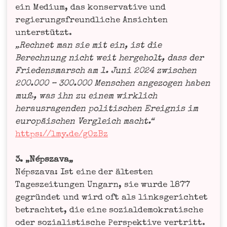
ein Medi­um, das kon­ser­va­ti­ve und
regie­rungs­freund­li­che Ansich­ten
unter­stützt.
„Rech­net man sie mit ein, ist die
Berech­nung nicht weit her­ge­holt, dass der
Frie­dens­marsch am 1. Juni 2024 zwi­schen
200.000 – 300.000 Men­schen ange­zo­gen haben
muß, was ihn zu einem wirk­lich
her­aus­ra­gen­den poli­ti­schen Ereig­nis im
euro­päi­schen Ver­gleich macht.“
https://lmy.de/gOzBz
3. „Néps­za­va„
Néps­za­va: Ist eine der ältes­ten
Tages­zei­tun­gen Ungarn, sie wur­de 1877
gegrün­det und wird oft als links­ge­rich­tet
betrach­tet, die eine sozi­al­de­mo­kra­ti­sche
oder sozia­lis­ti­sche Per­spek­ti­ve ver­tritt.