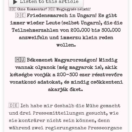
Lis­ten to this article
🇩🇪 Ohne Kom­men­tar! 🇭🇺 Meg­jegy­zés nélkül!
🇩🇪
Frie­dens­marsch in Ungarn!
Es gibt
immer wie­der Leu­te (selbst Ungarn), die die
Teil­neh­mer­zah­len von 200.000 bis 300.000
anzwei­feln und immer­zu klein reden
wollen.
🇭🇺 Béke­men­et Magyar­or­szá­gon!
Min­dig
vannak oly­anok (még magyarok is), akik
két­ség­be von­ják a 200 – 300 ezer rész­t­ve­vő­re
von­at­ko­zó ada­to­kat, és min­dig csök­ken­te­ni
akar­ják őket.
🇩🇪 Ich habe mir des­halb die Mühe gemacht
und drei Pres­se­mit­tei­lun­gen gesucht, wie
sie kon­trä­rer nicht sein kön­nen, denn
wäh­rend zwei regie­rungs­na­he Pres­se­or­ga­ne