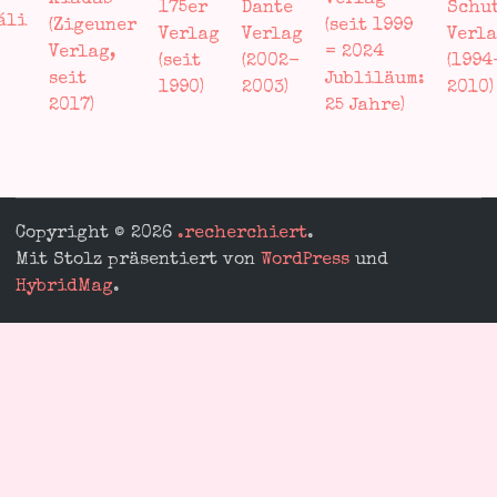
Copyright © 2026
.recherchiert
.
Mit Stolz präsentiert von
WordPress
und
HybridMag
.