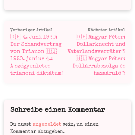
Beitragsnavigation
Vorheriger
Näc
Vorheriger Artikel
Nächster Artikel
🇩🇪 4. Juni 1920:
🇩🇪 Magyar Péter:
Artikel:
Art
Der Schandvertrag
Dollarknecht und
von Trianon 🇭🇺
Vaterlandsverräter!?
1920. június 4.:
🇭🇺 Magyar Péter:
A szégyenletes
Dollárrabszolga és
trianoni diktátum!
hazaáruló!?
Schreibe einen Kommentar
Du musst
angemeldet
sein, um einen
Kommentar abzugeben.