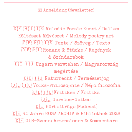
📧 Anmeldung (Newsletter)
🇩🇪 🇭🇺 🇺🇸 Melodie Poesie Kunst / Dallam
Költészet Művészet / Melody poetry art
🇩🇪 🇭🇺 🇺🇸 Texte / Szöveg / Texts
🇩🇪 🇭🇺 Romane & Stücke / Regények
& Színdarabok
🇩🇪 🇭🇺 Ungarn verstehen / Magyarország
megértése
🇩🇪 🇭🇺 Naturrecht / Természetjog
🇩🇪 🇭🇺 Volks-Philosophie / Népi filozófia
🇩🇪 🇭🇺 Kritiken / Kritika
🇩🇪 Service-Seiten
🇩🇪 Hörbeiträge (Podcast)
🇩🇪 40 Jahre ROSA ARCHIV & Bibliothek 2026
🇩🇪 GLB-Szene: Rezensionen & Kommentare