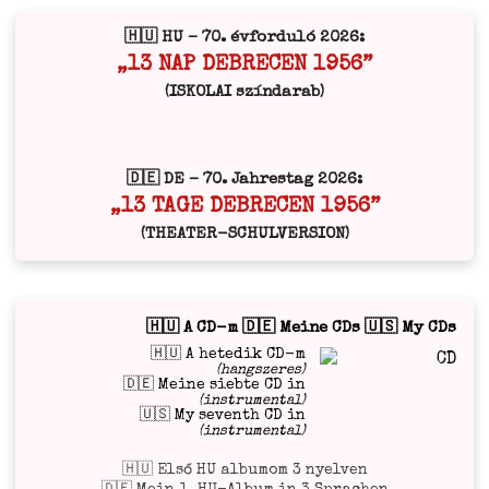
🇭🇺 HU – 70. évforduló 2026:
„13 NAP DEBRECEN 1956”
(ISKOLAI színdarab)
🇩🇪 DE – 70. Jahrestag 2026:
„13 TAGE DEBRECEN 1956”
(THEATER-SCHULVERSION)
🇭🇺 A CD-m 🇩🇪 Meine CDs 🇺🇸 My CDs
🇭🇺 A hetedik CD-m
(hangszeres)
🇩🇪 Meine siebte CD in
(instrumental)
🇺🇸 My seventh CD in
(instrumental)
🇭🇺 Első HU albumom 3 nyelven