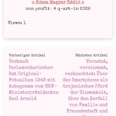
♛ Róz­sa Magyar Rádió ♛
non pro­fit · © q‑art-in 2026
Views: 1
Beitragsnavigation
Vorheriger
Näc
Vorheriger Artikel
Nächster Artikel
Verkauf:
Vernetzt,
Artikel:
Art
Parlamentarischer
vereinsamt,
Rat Original-
verknechtet: Über
Fotoalbum 1949 mit
das Smartphone als
Autogramm vom NRW-
trojanisches Pferd
Ministerpräsidenten
der Einsamkeit,
Karl Arnold
über den Zerfall
von Familie und
Freundschaft und