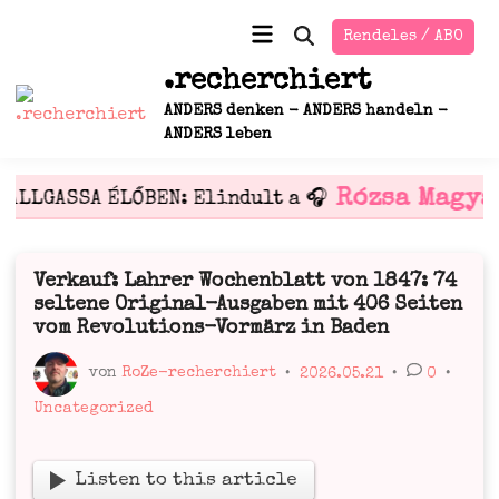
Zum
Hauptmenü
Rendeles / ABO
Inhalt
Suche
öffnen
springen
.recherchiert
ANDERS denken - ANDERS handeln -
ANDERS leben
Rózsa Magya
HALLGASSA ÉLŐBEN: Elindult a 🎧
Verkauf: Lahrer Wochenblatt von 1847: 74
Veröffentlicht
seltene Original-Ausgaben mit 406 Seiten
in
vom Revolutions-Vormärz in Baden
von
RoZe-recherchiert
•
2026.05.21
•
0
•
Veröffentlicht
Uncategorized
in
Lis­ten to this article