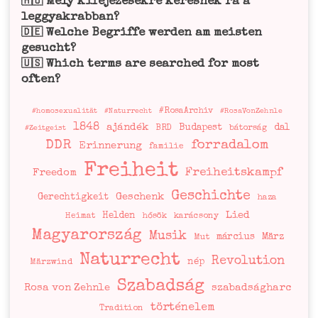
Mely kifejezésekre keresnek rá a
🇭🇺
leggyakrabban?
Welche Begriffe werden am meisten
🇩🇪
gesucht?
Which terms are searched for most
🇺🇸
often?
#RosaArchiv
#homosexualität
#Naturrecht
#RosaVonZehnle
1848
ajándék
Budapest
dal
BRD
bátorság
#Zeitgeist
DDR
forradalom
Erinnerung
familie
Freiheit
Freiheitskampf
Freedom
Geschichte
Geschenk
Gerechtigkeit
haza
Lied
Helden
Heimat
hősök
karácsony
Magyarország
Musik
március
März
Mut
Naturrecht
Revolution
nép
Märzwind
Szabadság
Rosa von Zehnle
szabadságharc
történelem
Tradition