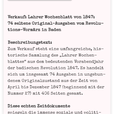
Ver­kauf: Lah­rer Wochen­blatt von 1847:
74 sel­te­ne Ori­gi­nal-Aus­ga­ben vom Revo­lu­
ti­ons-Vor­märz in Baden
Beschrei­bungs­text:
Zum Ver­kauf steht eine umfang­rei­che, his­
to­ri­sche Samm­lung des „Lah­rer Wochen­
blat­tes“ aus dem bedeu­ten­den Vor­abend­jahr
der badi­schen Revo­lu­ti­on 1847. Es han­delt
sich um ins­ge­samt 74 Aus­ga­ben in unge­bun­
de­nem Ori­gi­nal­zu­stand aus der Zeit von
April bis Dezem­ber 1847 (begin­nend mit der
Num­mer 27) mit 406 Sei­ten gesamt.
Die­se ech­ten Zeit­do­ku­men­te
spie­geln die immense sozia­le und poli­ti­