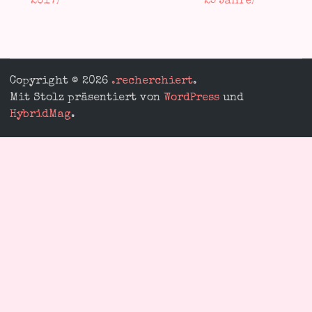
Copyright © 2026
.recherchiert
.
Mit Stolz präsentiert von
WordPress
und
HybridMag
.