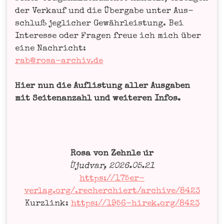
der Ver­kauf und die Über­ga­be unter Aus­
schluß jeg­li­cher Gewähr­leis­tung. Bei
Inter­es­se oder Fra­gen freue ich mich über
eine Nach­richt:
rab@rosa-archiv.de
Hier nun die Auf­lis­tung aller Aus­ga­ben
mit Sei­ten­an­zahl und wei­te­ren Infos.
Rosa von Zehn­le úr
Ùjud­var, 2026.05.21
https://175er-
verlag.org/.recherchiert/archive/8423
Kurz­link:
https://1956-hirek.org/8423