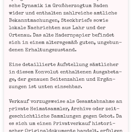
sche Dyna­mik im Groß­her­zog­tum Baden
wider und ent­hal­ten zahl­rei­che amt­li­che
Bekannt­ma­chun­gen, Steck­brie­fe sowie
loka­le Nach­rich­ten aus Lahr und der
Orten­au. Das alte Hadern­pa­pier befin­det
sich in einem alters­ge­mäß guten, unge­bun­
de­nen Erhal­tungs­zu­stand.
Eine detail­lier­te Auf­stel­lung sämt­li­cher
in die­sem Kon­vo­lut ent­hal­te­nen Aus­ga­be­ta­
ge, der genau­en Sei­ten­zah­len und Ergän­
zun­gen ist unten ein­seh­bar.
Ver­kauf vor­zugs­wei­se als Gesamt­ab­nah­me an
pri­va­te Hei­mat­samm­ler, Archi­ve oder zeit­
ge­schicht­li­che Samm­lun­gen gegen Gebot. Da
es sich um einen Pri­vat­ver­kauf his­to­ri­
scher Ori­gi­nal­do­ku­men­te han­delt, erfol­gen