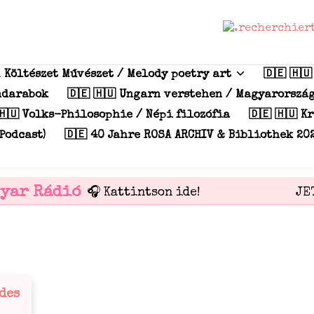
m Költészet Művészet / Melody poetry art
🇩🇪 🇭
índarabok
🇩🇪 🇭🇺 Ungarn verstehen / Magyarorszá
🇭🇺 Volks-Philosophie / Népi filozófia
🇩🇪 🇭🇺 K
Podcast)
🇩🇪 40 Jahre ROSA ARCHIV & Bibliothek 20
yar Rádió
OPEN AIR
🎧 Kattintson ide!
JET
 des