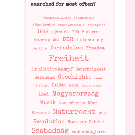
searched for most often?
#homosexualität
#Naturrecht
#RosaArchiv
#RosaVonZehnle
#Zeitgeist
1848
ajándék
Budapest
BRD
DDR
Erinnerung
dal
bátorság
forradalom
Freedom
familie
Freiheit
Freiheitskampf
Gerechtigkeit
Geschichte
Geschenk
haza
Helden
Heimat
hősök
karácsony
Magyarország
Lied
Musik
március
März
Mut
Naturrecht
nép
Märzwind
Revolution
Rosa von Zehnle
Szabadság
szabadságharc