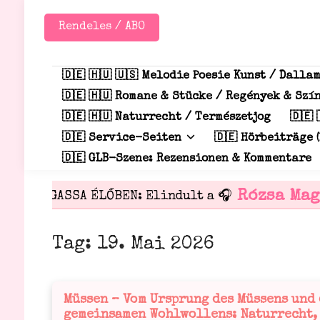
Zum
Inhalt
Rendeles / ABO
springen
🇩🇪 🇭🇺 🇺🇸 Melodie Poesie Kunst / Dalla
🇩🇪 🇭🇺 Romane & Stücke / Regények & Sz
🇩🇪 🇭🇺 Naturrecht / Természetjog
🇩🇪 
🇩🇪 Service-Seiten
🇩🇪 Hörbeiträge (
🇩🇪 GLB-Szene: Rezensionen & Kommentare
Rózsa Mag
HALLGASSA ÉLŐBEN: Elindult a 🎧
Tag:
19. Mai 2026
Müssen – Vom Ursprung des Müssens und
Veröffentlicht
gemeinsamen Wohlwollens: Naturrecht,
in