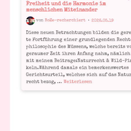
Freiheit und die Harmonie im
menschlichen Miteinander
von
RoZe-recherchiert
•
2026.05.19
Die­se neu­en Betrach­tun­gen bil­den die ger
te Fort­füh­rung einer grund­le­gen­den Rech­
phi­lo­so­phie des Müs­sens, wel­che bereits v
gerau­mer Zeit ihren Anfang nahm, näm­lich
mit mei­nem Bei­tra­ge:Natur­recht & Wild-P
keln.Wäh­rend damals ein bemer­kens­wer­tes
Gerichts­ur­teil, wel­ches sich auf das Natu
Müs­
recht bezog, …
Wei­ter­le­sen
sen
–
Vom
Ursprung
des
Müs­