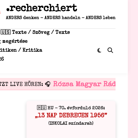
.recherchiert
ANDERS denken - ANDERS handeln - ANDERS leben
 🇺🇸 Texte / Szöveg / Texts
g megértése
Zu
ritiken / Kritika
Suche
dunklem
öffnen
26
Modus
wechseln
Rózsa Magyar Rádió
ZT LIVE HÖREN: 🎧
🎧 i
🇭🇺 HU – 70. évforduló 2026:
„13 NAP DEBRECEN 1956”
(ISKOLAI színdarab)