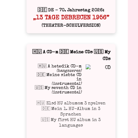
🇩🇪 DE – 70. Jahrestag 2026:
„13 TAGE DEBRECEN 1956”
(THEATER-SCHULVERSION)
🇭🇺 A CD-m 🇩🇪 Meine CDs 🇺🇸 My
CDs
🇭🇺 A hetedik CD-m
(hangszeres)
🇩🇪 Meine siebte CD
in
(instrumental)
🇺🇸 My seventh CD in
(instrumental)
🇭🇺 Első HU albumom 3 nyelven
🇩🇪 Mein 1. HU-Album in 3
Sprachen
🇺🇸 My first HU album in 3
languages