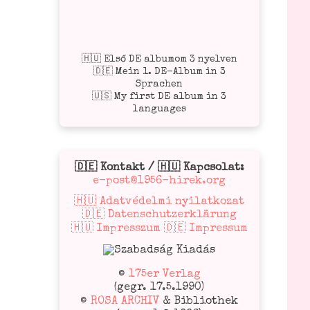
🇭🇺 Első DE albumom 3 nyelven
🇩🇪 Mein 1. DE-Album in 3
Sprachen
🇺🇸 My first DE album in 3
languages
🇩🇪 Kontakt / 🇭🇺 Kapcsolat:
e-post@1956-hirek.org
🇭🇺 Adatvédelmi nyilatkozat
🇩🇪 Datenschutzerklärung
🇭🇺 Impresszum 🇩🇪 Impressum
©
175er Verlag
(gegr. 17.5.1990)
©
ROSA ARCHIV
& Bibliothek