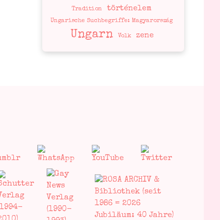
történelem
Tradition
Ungarische Suchbegriffe: Magyarország
Ungarn
zene
Volk