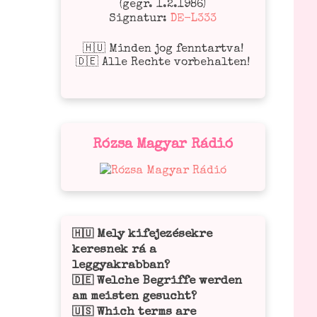
(gegr. 1.2.1986)
Signatur:
DE-L333
🇭🇺 Minden jog fenntartva!
🇩🇪 Alle Rechte vorbehalten!
Rózsa Magyar Rádió
Mely kifejezésekre
🇭🇺
keresnek rá a
leggyakrabban?
Welche Begriffe werden
🇩🇪
am meisten gesucht?
Which terms are
🇺🇸