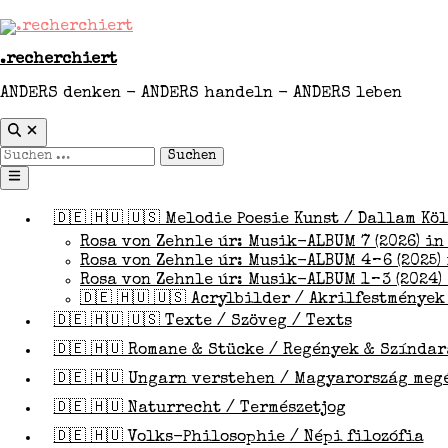
Zum
Rendeles / ABO
Inhalt
springen
.recherchiert
ANDERS denken - ANDERS handeln - ANDERS leben
Suche
öffnen
Suchen
nach:
Hauptmenü
🇩🇪 🇭🇺 🇺🇸 Melodie Poesie Kunst / Dallam Kö
Rosa von Zehnle úr: Musik-ALBUM 7 (2026) in
Rosa von Zehnle úr: Musik-ALBUM 4 – 6 (2025) i
Rosa von Zehnle úr: Musik-ALBUM 1 – 3 (2024) i
🇩🇪 🇭🇺 🇺🇸 Acrylbilder / Akrilfestmények
🇩🇪 🇭🇺 🇺🇸 Texte / Szöveg / Texts
🇩🇪 🇭🇺 Romane & Stücke / Regények & Színda
🇩🇪 🇭🇺 Ungarn verstehen / Magyarország meg
🇩🇪 🇭🇺 Naturrecht / Természetjog
🇩🇪 🇭🇺 Volks-Philosophie / Népi filozófia