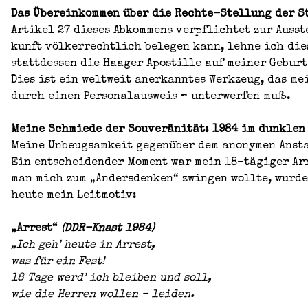
Das Über­ein­kom­men über die Rech­te-Stel­lung der St
Arti­kel 27 die­ses Abkom­mens ver­pflich­tet zur Aus­st
kunft völ­ker­recht­lich bele­gen kann, leh­ne ich die­
statt­des­sen die Haa­ger Apos­til­le auf mei­ner Geburts
Dies ist ein welt­weit aner­kann­tes Werk­zeug, das me
durch einen Per­so­nal­aus­weis – unter­wer­fen muß.
Mei­ne Schmie­de der Sou­ve­rä­ni­tät: 1984 im dunk­len
Mei­ne Unbeug­sam­keit gegen­über dem anony­men Anstalt
Ein ent­schei­den­der Moment war mein 18-tägi­ger Arre
man mich zum „Anders­den­ken“ zwin­gen woll­te, wur­de 
heu­te mein Leit­mo­tiv:
„Arrest“
(DDR-Knast 1984)
„Ich geh’ heu­te in Arrest,
was für ein Fest!
18 Tage werd’ ich blei­ben und soll,
wie die Her­ren wol­len – lei­den.