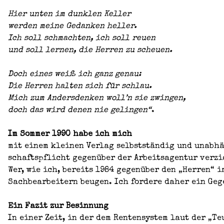
Hier unten im dunk­len Kel­ler
wer­den mei­ne Gedan­ken hel­ler.
Ich soll schmach­ten, ich soll reu­en
und soll ler­nen, die Her­ren zu scheu­en.
Doch eines weiß ich ganz genau:
Die Her­ren hal­ten sich für schlau.
Mich zum Anders­den­ken woll’n sie zwin­gen,
doch das wird denen nie gelin­gen“
.
Im Som­mer 1990 habe ich mich
mit einem klei­nen Ver­lag selbst­stän­dig und unab­
schafts­pflicht gegen­über der Arbeits­agen­tur ver­zic
Wer, wie ich, bereits 1984 gegen­über den „Her­ren“ im
Sach­be­ar­bei­tern beu­gen. Ich for­de­re daher ein Ge
Ein Fazit zur Besin­nung
In einer Zeit, in der dem Ren­ten­sys­tem laut der „Teu