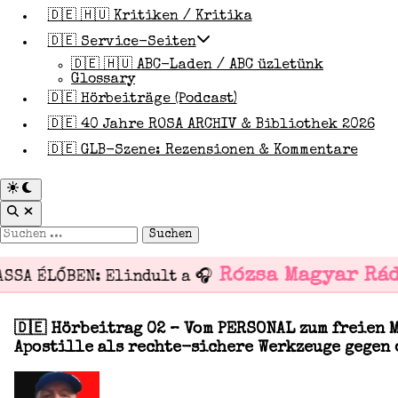
🇩🇪 🇭🇺 Kritiken / Kritika
🇩🇪 Service-Seiten
🇩🇪 🇭🇺 ABC-Laden / ABC üzletünk
Glossary
🇩🇪 Hörbeiträge (Podcast)
🇩🇪 40 Jahre ROSA ARCHIV & Bibliothek 2026
🇩🇪 GLB-Szene: Rezensionen & Kommentare
Zu
dunklem
Suche
Modus
öffnen
wechseln
Suchen
nach:
Rózsa Magyar Rád
SA ÉLŐBEN: Elindult a 🎧
Veröffentlicht
🇩🇪 Hörbeitrag 02 – Vom PERSONAL zum freien 
in
Apostille als rechte-sichere Werkzeuge gegen 