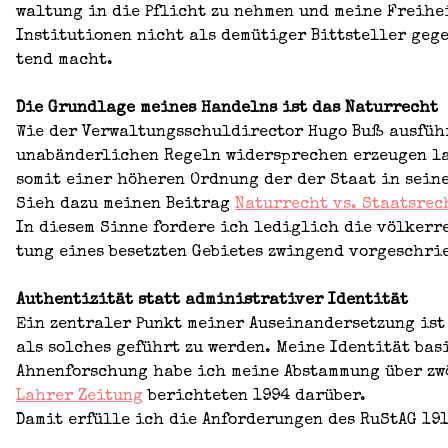
wal­tung in die Pflicht zu neh­men und mei­ne Frei­heit 
Insti­tu­tio­nen nicht als demü­ti­ger Bitt­stel­ler geg
tend macht.
Die Grund­la­ge mei­nes Han­delns ist das Natur­recht
Wie der Ver­wal­tungs­schul­di­rec­tor Hugo Buß aus­füh
unab­än­der­li­chen Regeln wider­spre­chen erzeu­gen 
somit einer höhe­ren Ord­nung der der Staat in sei­ner
Sieh dazu mei­nen Bei­trag
Natur­recht vs. Staats­rec
In die­sem Sin­ne for­de­re ich ledig­lich die völ­ker­
tung eines besetz­ten Gebie­tes zwin­gend vor­ge­schrie
Authen­ti­zi­tät statt admi­nis­tra­ti­ver Iden­ti­tät
Ein zen­tra­ler Punkt mei­ner Aus­ein­an­der­set­zung ist
als sol­ches geführt zu wer­den. Mei­ne Iden­ti­tät ba
Ahnen­for­schung habe ich mei­ne Abstam­mung über zwö
Lah­rer Zei­tung
berich­te­ten 1994 dar­über.
Damit erfül­le ich die Anfor­de­run­gen des RuS­tAG 19