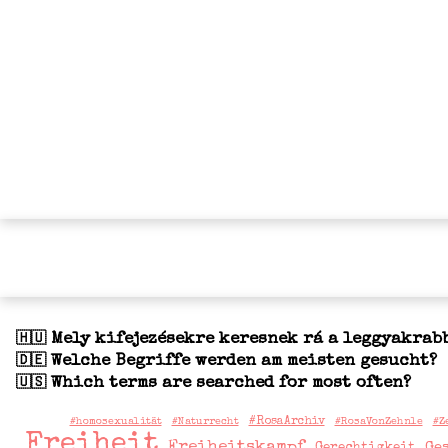
Mely kifejezésekre keresnek rá a leggyakrab
🇭🇺
Welche Begriffe werden am meisten gesucht?
🇩🇪
Which terms are searched for most often?
🇺🇸
#RosaArchiv
#homosexualität
#Naturrecht
#RosaVonZehnle
#Z
Freiheit
Freiheitskampf