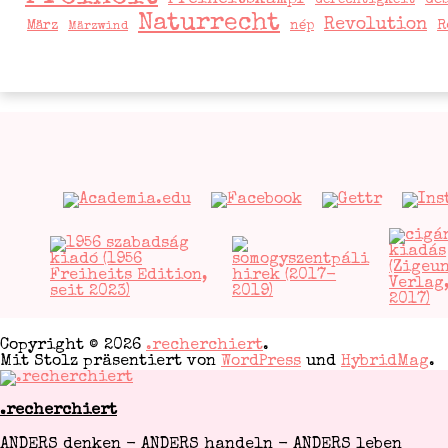
Ge
Gerechtigkeit
Naturrecht
Revolution
R
März
nép
Märzwind
Copyright © 2026
.recherchiert
.
Mit Stolz präsentiert von
WordPress
und
HybridMag
.
.recherchiert
ANDERS denken - ANDERS handeln - ANDERS leben