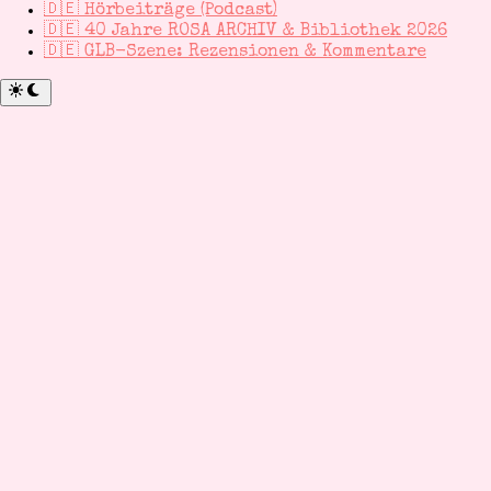
🇩🇪 Hörbeiträge (Podcast)
🇩🇪 40 Jahre ROSA ARCHIV & Bibliothek 2026
🇩🇪 GLB-Szene: Rezensionen & Kommentare
Zu
dunklem
Modus
wechseln