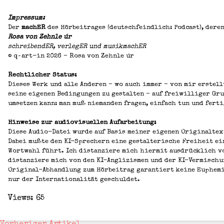
Impres­sum:
Der
machER
des Hör­bei­tra­ges (deutsch­feind­lich: Pod­cast), deren
Rosa von Zehn­le úr
schrei­ben­dER, ver­le­gER und musik­ma­chER
© q‑art-in 2026 – Rosa von Zehn­le úr
Recht­li­cher Sta­tus:
Die­ses Werk und alle Ande­ren – wo auch immer – von mir erstell­
sei­ne eige­nen Bedin­gun­gen zu gestal­ten – auf frei­wil­li­ger Gr
umset­zen kann: man muß nie­man­den fra­gen, ein­fach tun und fer­ti
Hin­wei­se zur audio­vi­su­el­len Auf­ar­bei­tung:
Die­se Audio-Datei wur­de auf Basis mei­ner eige­nen Ori­gi­nal­tex
Dabei muß­te den KI-Spre­chern eine gestal­te­ri­sche Frei­heit ein­
Wort­wahl führt. Ich distan­zie­re mich hier­mit aus­drück­lich von
distan­zie­re mich von den KI-Angli­­zis­­men und der KI-Ver­­­mi­­sc
Ori­­gi­nal-Abhan­d­­lung zum Hör­bei­trag garan­tiert kei­ne Euphe
nur der Inter­na­tio­na­li­tät geschuldet.
Views: 65
Vorheriger