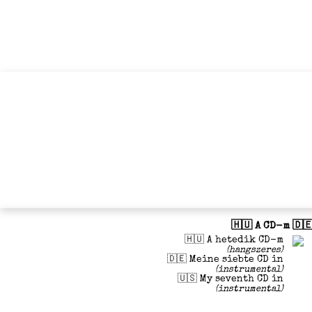
🇭🇺 A CD-m 🇩
🇭🇺 A hetedik CD-m
(hangszeres)
🇩🇪 Meine siebte CD in
(instrumental)
🇺🇸 My seventh CD in
(instrumental)