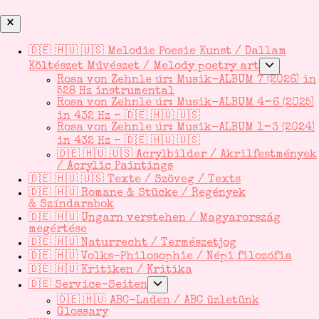
Schließen
🇩🇪 🇭🇺 🇺🇸 Melodie Poesie Kunst / Dallam
Untermen
Költészet Művészet / Melody poetry art
anzeigen
Rosa von Zehnle úr: Musik-ALBUM 7 (2026) in
528 Hz instrumental
Rosa von Zehnle úr: Musik-ALBUM 4 – 6 (2025)
in 432 Hz – 🇩🇪 🇭🇺 🇺🇸
Rosa von Zehnle úr: Musik-ALBUM 1 – 3 (2024)
in 432 Hz – 🇩🇪 🇭🇺 🇺🇸
🇩🇪 🇭🇺 🇺🇸 Acrylbilder / Akrilfestmények
/ Acrylic Paintings
🇩🇪 🇭🇺 🇺🇸 Texte / Szöveg / Texts
🇩🇪 🇭🇺 Romane & Stücke / Regények
& Színdarabok
🇩🇪 🇭🇺 Ungarn verstehen / Magyarország
megértése
🇩🇪 🇭🇺 Naturrecht / Természetjog
🇩🇪 🇭🇺 Volks-Philosophie / Népi filozófia
🇩🇪 🇭🇺 Kritiken / Kritika
Untermenü
🇩🇪 Service-Seiten
anzeigen
🇩🇪 🇭🇺 ABC-Laden / ABC üzletünk
Glossary