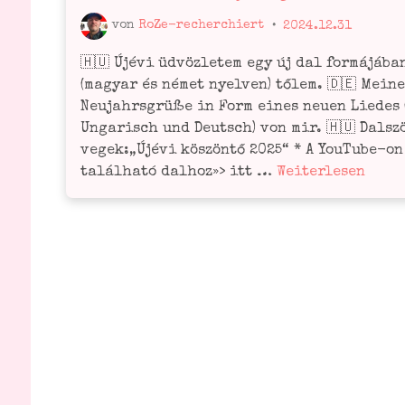
von
RoZe-recherchiert
•
2024.12.31
🇭🇺 Újé­vi üdvöz­le­tem egy új dal for­má­já­ba
(magyar és német nyel­ven) tőlem. 🇩🇪 Mei­n
Neu­jahrs­grü­ße in Form eines neu­en Lie­des 
Unga­risch und Deutsch) von mir. 🇭🇺 Dals­z
vegek:„Újé­vi kös­zön­tő 2025“ * A You­­Tu­be-on
🇭🇺
talál­ha­tó dal­hoz»> itt …
Wei­ter­le­sen
Zenés
újé­
vi
üdvöz­
let
2025
🇩🇪
Musi­
ka­
li­