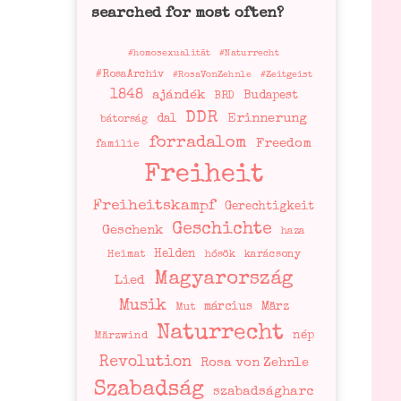
searched for most often?
#homosexualität
#Naturrecht
#RosaArchiv
#RosaVonZehnle
#Zeitgeist
1848
ajándék
Budapest
BRD
DDR
Erinnerung
dal
bátorság
forradalom
Freedom
familie
Freiheit
Freiheitskampf
Gerechtigkeit
Geschichte
Geschenk
haza
Helden
Heimat
hősök
karácsony
Magyarország
Lied
Musik
március
März
Mut
Naturrecht
nép
Märzwind
Revolution
Rosa von Zehnle
Szabadság
szabadságharc