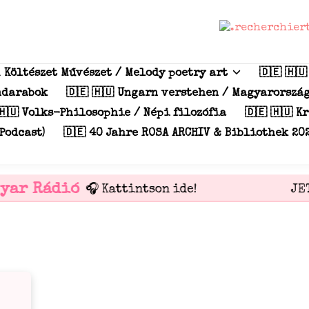
m Költészet Művészet / Melody poetry art
🇩🇪 🇭
índarabok
🇩🇪 🇭🇺 Ungarn verstehen / Magyarorszá
🇭🇺 Volks-Philosophie / Népi filozófia
🇩🇪 🇭🇺 K
Podcast)
🇩🇪 40 Jahre ROSA ARCHIV & Bibliothek 20
yar Rádió
OPEN AIR
🎧 Kattintson ide!
JET