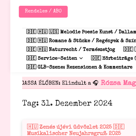
Zum
Inhalt
Rendeles / ABO
springen
🇩🇪 🇭🇺 🇺🇸 Melodie Poesie Kunst / Dalla
🇩🇪 🇭🇺 Romane & Stücke / Regények & Sz
🇩🇪 🇭🇺 Naturrecht / Természetjog
🇩🇪 
🇩🇪 Service-Seiten
🇩🇪 Hörbeiträge (
🇩🇪 GLB-Szene: Rezensionen & Kommentare
Rózsa Mag
HALLGASSA ÉLŐBEN: Elindult a 🎧
Tag:
31. Dezember 2024
🇭🇺 Zenés újévi üdvözlet 2025 🇩🇪
Veröffentlicht
Musikalischer Neujahrsgruß 2025
in