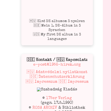
🇭🇺 Első DE albumom 3 nyelven
🇩🇪 Mein 1. DE-Album in 3
Sprachen
🇺🇸 My first DE album in 3
languages
🇩🇪 Kontakt / 🇭🇺 Kapcsolat:
e-post@1956-hirek.org
🇭🇺 Adatvédelmi nyilatkozat
🇩🇪 Datenschutzerklärung
🇭🇺 Impresszum 🇩🇪 Impressum
©
175er Verlag
(gegr. 17.5.1990)
©
ROSA ARCHIV
& Bibliothek