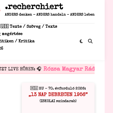
.recherchiert
ANDERS denken - ANDERS handeln - ANDERS leben
 🇺🇸 Texte / Szöveg / Texts
g megértése
Zu
ritiken / Kritika
Suche
dunklem
öffnen
26
Modus
wechseln
Rózsa Magyar Rádió
ZT LIVE HÖREN: 🎧
🎧 i
🇭🇺 HU – 70. évforduló 2026:
„13 NAP DEBRECEN 1956”
(ISKOLAI színdarab)