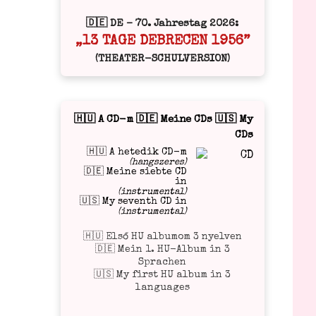
🇩🇪 DE – 70. Jahrestag 2026:
„13 TAGE DEBRECEN 1956”
(THEATER-SCHULVERSION)
🇭🇺 A CD-m 🇩🇪 Meine CDs 🇺🇸 My
CDs
🇭🇺 A hetedik CD-m
(hangszeres)
🇩🇪 Meine siebte CD
in
(instrumental)
🇺🇸 My seventh CD in
(instrumental)
🇭🇺 Első HU albumom 3 nyelven
🇩🇪 Mein 1. HU-Album in 3
Sprachen
🇺🇸 My first HU album in 3
languages