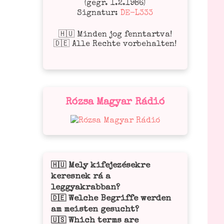
(gegr. 1.2.1986)
Signatur:
DE-L333
🇭🇺 Minden jog fenntartva!
🇩🇪 Alle Rechte vorbehalten!
Rózsa Magyar Rádió
Mely kifejezésekre
🇭🇺
keresnek rá a
leggyakrabban?
Welche Begriffe werden
🇩🇪
am meisten gesucht?
Which terms are
🇺🇸