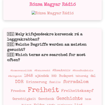
Rózsa Magyar Rádió
Mely kifejezésekre keresnek rá a
🇭🇺
leggyakrabban?
Welche Begriffe werden am meisten
🇩🇪
gesucht?
Which terms are searched for most
🇺🇸
often?
#RosaArchiv
#homosexualität
#Naturrecht
#RosaVonZehnle
1848
ajándék
Budapest
dal
BRD
bátorság
#Zeitgeist
DDR
forradalom
Erinnerung
familie
Freiheit
Freiheitskampf
Freedom
Geschichte
Geschenk
Gerechtigkeit
haza