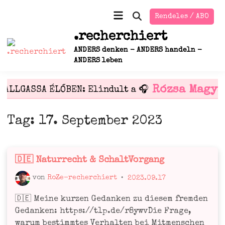
Zum
Hauptmenü
Rendeles / ABO
Inhalt
Suche
öffnen
springen
.recherchiert
ANDERS denken - ANDERS handeln -
ANDERS leben
Rózsa Magya
HALLGASSA ÉLŐBEN: Elindult a 🎧
Tag:
17. September 2023
🇩🇪 Naturrecht & SchaltVorgang
Veröffentlicht
in
von
RoZe-recherchiert
•
2023.09.17
🇩🇪 Mei­ne kur­zen Gedan­ken zu die­sem frem­den
Gedan­ken: https://t1p.de/r8ywvDie Fra­ge,
war­um bestimm­tes Ver­hal­ten bei Mit­men­schen