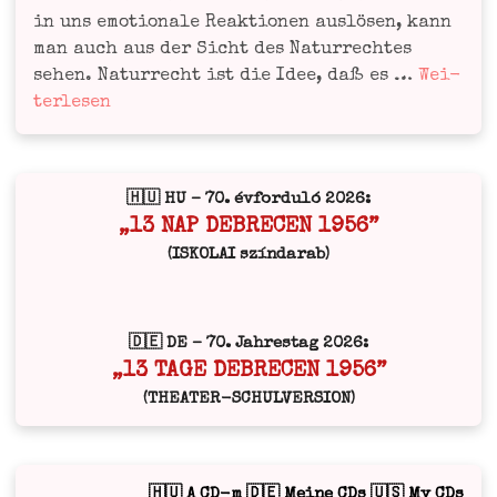
in uns emo­tio­na­le Reak­tio­nen aus­lö­sen, kann
man auch aus der Sicht des Natur­rech­tes
🇩🇪
sehen. Natur­recht ist die Idee, daß es …
Wei­
Natur­
ter­le­sen
recht
& Schal
Vor­
🇭🇺 HU – 70. évforduló 2026:
gang
„13 NAP DEBRECEN 1956”
(ISKOLAI színdarab)
🇩🇪 DE – 70. Jahrestag 2026:
„13 TAGE DEBRECEN 1956”
(THEATER-SCHULVERSION)
🇭🇺 A CD-m 🇩🇪 Meine CDs 🇺🇸 My CDs