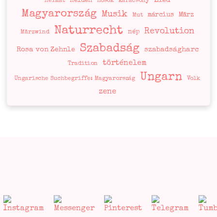
Lied
Helden
Heimat
hősök
karácsony
Magyarország
Musik
március
März
Mut
Naturrecht
Revolution
nép
Märzwind
Szabadság
Rosa von Zehnle
szabadságharc
történelem
Tradition
Ungarn
Ungarische Suchbegriffe: Magyarország
Volk
zene